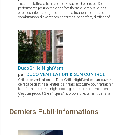
Tissu métallisé alliant confort visuel et thermique. Solution
performante pour gérer le confort thermique et visuel des
espaces intérieurs, grâce à sa métallisation, il offre une
combinaison d'avantages en termes de confort, d'efficacité
énergétique et d'esthétique : Confort thermique optimal : il
réfléchit jusqu'à 80 % de l'énergie solaire. Maîtrise de
l'éblouissement : quel que soit le coloris choisi, il protège les
occupants des effets gênants de la lumière tout en maintenant
un éclairage naturel agréable. Visibilité améliorée : la
métallisation assure une bonne transparence permettant une
vue dégagée vers l'extérieur. Le tissu Panama Chrome+ allie
confort et design à la perfection. Il ne reste plus qu’à choisir
parmi les 5 coloris disponibles en grande largeur de 285 cm !
DucoGrille NightVent
par
DUCO VENTILATION & SUN CONTROL
Grilles de ventilation. Le DucoGrille NightVent est un ouvrant
de façade destiné à l’entrée d’air frais nocturne pour rafraichir
les bâtiments par le night-cooling, sans consommer d’énergie.
C’est un produit 2-en-1 qui s'incorpore directement dans la
feuillure de la menuiserie ou du mur-rideau : Une grille
extérieure qui protège de la pluie, des intrusions d’insectes ou
de nuisibles, et de l’effraction Un volet intérieur laqué à
Derniers Publi-Informations
l’esthétique épurée, sans charnières apparentes, avec un très
bon coefficient U (± 1,5 suivant les dimensions) pour une
parfaite isolation thermique (et acoustique)