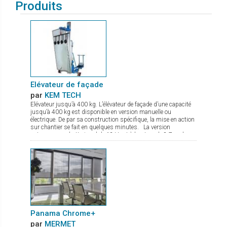
Produits
Elévateur de façade
par
KEM TECH
Elévateur jusqu’à 400 kg. L’élévateur de façade d’une capacité
jusqu’à 400 kg est disponible en version manuelle ou
électrique. De par sa construction spécifique, la mise en action
sur chantier se fait en quelques minutes. La version
autonome sur batterie gel de 12 V est à hauteur de 8,7 m, le
treuil de levage commandé par une radio commande est équipé
d’un double frein. Le chassis est à largeur réglable avec pieds
de stabilisation à hauteur réglable. De nombreux accessoires
sont disponibles comme fourche de levage, potence avec
crochet.
Panama Chrome+
par
MERMET