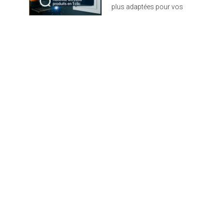
plus adaptées pour vos
sécurité. Le volet est
projets : design,
composé d'un panneau
performance et durabilité
de fibre de bois (21mm)
au rendez-vous
recouvert de deux
épaisses tôles
aluminium (1.1mm). Ce
complexe est ainsi très
robuste et protège
d'avantage des éventuels
chocs. Côté écologie, la
fibre de bois utilisée est
un isolant naturel.