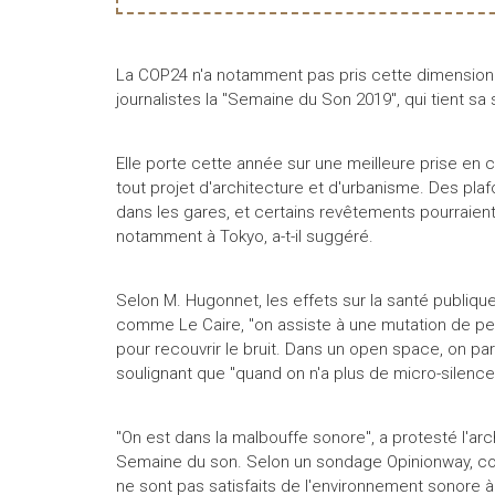
La COP24 n'a notamment pas pris cette dimension
journalistes la "Semaine du Son 2019", qui tient sa 
Elle porte cette année sur une meilleure prise e
tout projet d'architecture et d'urbanisme. Des plaf
dans les gares, et certains revêtements pourraient 
notamment à Tokyo, a-t-il suggéré.
Selon M. Hugonnet, les effets sur la santé publi
comme Le Caire, "on assiste à une mutation de perc
pour recouvrir le bruit. Dans un open space, on parl
soulignant que "quand on n'a plus de micro-silence, o
"On est dans la malbouffe sonore", a protesté l'arc
Semaine du son. Selon un sondage Opinionway, co
ne sont pas satisfaits de l'environnement sonore à 