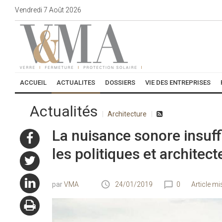
Vendredi
7
Août
2026
ACCUEIL
ACTUALITES
DOSSIERS
VIE DES ENTREPRISES
Actualités
Architecture
La nuisance sonore insuf
les politiques et architect
VMA
24/01/2019
0
Article mi