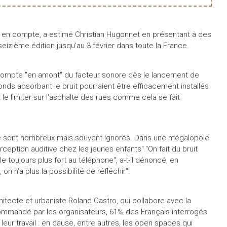
 en compte, a estimé Christian Hugonnet en présentant à des
seizième édition jusqu'au 3 février dans toute la France.
n compte "en amont" du facteur sonore dès le lancement de
onds absorbant le bruit pourraient être efficacement installés
le limiter sur l'asphalte des rues comme cela se fait
que sont nombreux mais souvent ignorés. Dans une mégalopole
eption auditive chez les jeunes enfants"."On fait du bruit
e toujours plus fort au téléphone", a-t-il dénoncé, en
n n'a plus la possibilité de réfléchir".
hitecte et urbaniste Roland Castro, qui collabore avec la
mmandé par les organisateurs, 61% des Français interrogés
leur travail : en cause, entre autres, les open spaces qui