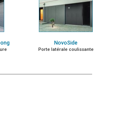
rong
NovoSide
eure
Porte latérale coulissante