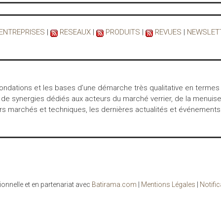
 ENTREPRISES
|
RESEAUX
|
PRODUITS
|
REVUES
|
NEWSLET
 fondations et les bases d’une démarche très qualitative en termes
 de synergies dédiés aux acteurs du marché verrier, de la menuiser
marchés et techniques, les dernières actualités et événements… int
ionnelle et en partenariat avec
Batirama.com
|
Mentions Légales
|
Notifi