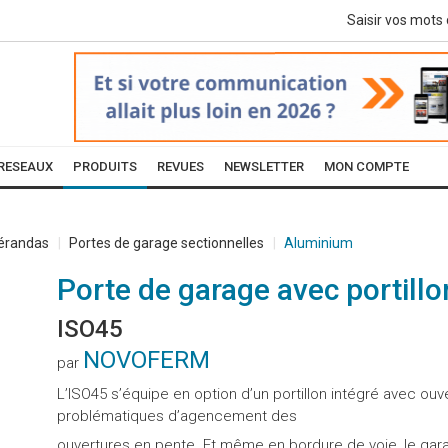
RESEAUX
PRODUITS
REVUES
NEWSLETTER
MON COMPTE
Vérandas
Portes de garage sectionnelles
Aluminium
Porte de garage avec portillo
ISO45
NOVOFERM
par
L’ISO45 s’équipe en option d’un portillon intégré avec ouv
problématiques d’agencement des
ouvertures en pente. Et même en bordure de voie, le garag