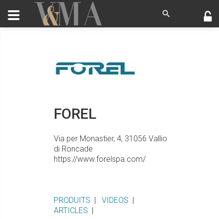
FOREL
Via per Monastier, 4,
31056
Vallio
di Roncade
https://www.forelspa.com/
PRODUITS
|
VIDEOS
|
ARTICLES
|