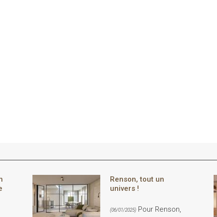
n
Renson, tout un
e
univers !
Pour Renson,
(06/01/2025)