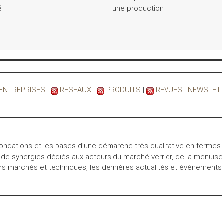
é
une production
 ENTREPRISES
|
RESEAUX
|
PRODUITS
|
REVUES
|
NEWSLET
 fondations et les bases d’une démarche très qualitative en termes
 de synergies dédiés aux acteurs du marché verrier, de la menuiser
marchés et techniques, les dernières actualités et événements… int