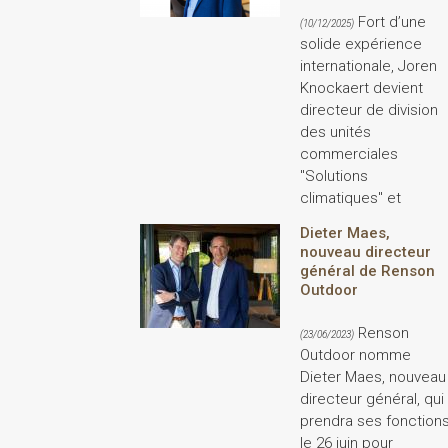
Fort d’une
(10/12/2025)
solide expérience
internationale, Joren
Knockaert devient
directeur de division
des unités
commerciales
"Solutions
climatiques" et
Dieter Maes,
nouveau directeur
général de Renson
Outdoor
Renson
(23/06/2023)
Outdoor nomme
Dieter Maes, nouveau
directeur général, qui
prendra ses fonction
le 26 juin pour