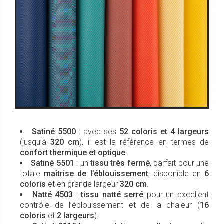
Satiné 5500
: avec ses
52 coloris et 4 largeurs
(jusqu’à
320 cm
), il est la référence en termes de
confort thermique et optique
.
Satiné 5501
: un
tissu très fermé
, parfait pour une
totale
maîtrise de l’éblouissement
, disponible en
6
coloris
et en grande largeur
320 cm
.
Natté 4503
:
tissu natté serré
pour un excellent
contrôle de l’éblouissement et de la chaleur (
16
coloris
et
2 largeurs
).