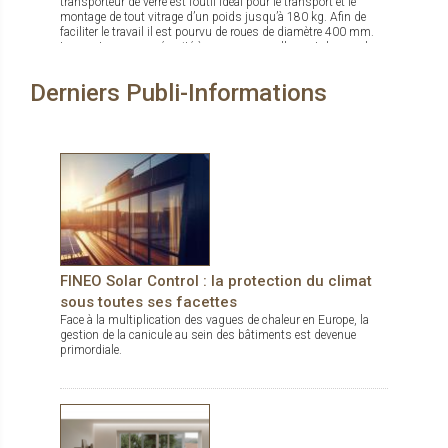
transporteur de verre est l’outil idéal pour le transport et le
ouvertures/fermetures par jour. > Accessibilité de la batterie et
montage de tout vitrage d’un poids jusqu’à 180 kg. Afin de
du panneau qui permet l'entretien ou la réparation en un temps
faciliter le travail il est pourvu de roues de diamètre 400 mm.
très rapide. Solozip de Griesser est disponible en 150
Les ventouses se sécurité à pompe manuelle sont de grand
couleurs (dont gamme RAL standard et couleurs tendances
diamètre. Le palonnier porte verre permet une rotation complète
du marché) et plus de 300 tissus standards.
du verre, et de par sa conception compacte même en charge
Derniers Publi-Informations
peut passer par des portes. La mise en action sur chantier se
fait en quelques secondes. Il est de plus pourvu d’un frein de
parking.
FINEO Solar Control : la protection du climat
sous toutes ses facettes
Face à la multiplication des vagues de chaleur en Europe, la
gestion de la canicule au sein des bâtiments est devenue
primordiale.