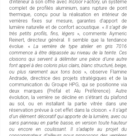
d’intérieur à son offre avec
InDoor Factory
, un système
complet de profilés aluminium, sans rupture de pont
thermique, conçu pour la réalisation en intérieur de
verrières fixes sur mesure, garantes d’apport de
lumière naturelle et de confort acoustique. «
Il s’agit de
très petits profils, fins, légers
», commente Aymeric
Reinert, directeur général. Il semble que la tendance
évolue. «
La verrière de type atelier en gris 7016
commence à être dépassée au niveau de la teinte. Ces
cloisons qui servent à délimiter une pièce d’une autre
font appel à des coloris plus clairs, blanc structuré, beige,
ou plus rarement aux tons bois
», observe Flamine
Andrade, directrice des projets stratégiques et de la
communication du Groupe HPG, qui se positionne via
deux marques (Préfal et Alu Préférence). Autre
évolution, la verrière se décline en s’étirant du plafond
au sol, ou en installant la partie vitrée dans une
réservation prévue à cet effet dans la cloison. «
Il s’agit
d’un élément décoratif qui apporte de la lumière, avec ou
sans panneau en partie basse, en version toute hauteur
ou encore en coulissant. Il s’adapte au projet du
consommateur, d’ailleurs nous proposons des verrières