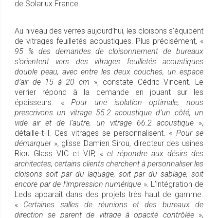
de Solarlux France.
Au niveau des verres aujourd’hui, les cloisons s’équipent
de vitrages feuilletés acoustiques. Plus précisément, «
95 % des demandes de cloisonnement de bureaux
s’orientent vers des vitrages feuilletés acoustiques
double peau, avec entre les deux couches, un espace
d’air de 15 à 20 cm
», constate Cédric Vincent. Le
verrier répond à la demande en jouant sur les
épaisseurs. «
Pour une isolation optimale, nous
prescrivons un vitrage 55.2 acoustique d’un côté, un
vide air et de l’autre, un vitrage 66.2 acoustique
»,
détaille-t-il. Ces vitrages se personnalisent. «
Pour se
démarquer
», glisse Damien Sirou, directeur des usines
Riou Glass VIC et VIP, «
et répondre aux désirs des
architectes, certains clients cherchent à personnaliser les
cloisons soit par du laquage, soit par du sablage, soit
encore par de l’impression numérique
». L’intégration de
Leds apparaît dans des projets très haut de gamme.
«
Certaines salles de réunions et des bureaux de
direction se parent de vitrage à opacité contrôlée
»,