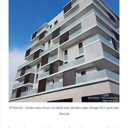
© Horizal - Garde-corps
Areal
sur dalle avec remplissage vitrage
44-2 opale
par
Horizal