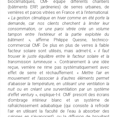
bioclimatiques, CMF équipe différents chantiers
(bâtiments ERP, jardineries) de serres urbaines, de
verrières et parois vitrées en France et à l’international.
«
La gestion climatique en hiver comme en été porte la
demande, car nos clients cherchent à limiter leur
consommation, or une paroi vitrée crée un volume
tampon entre l’extérieur et la partie exploitée du
bâtiment
», affirme Philippe Quesne, technico-
commercial CMF. De plus en plus de verres à faible
facteur solaire sont utilisés, mais admet-il, «
il faut
trouver le juste équilibre entre le facteur solaire et la
transmission lumineuse
». Contrairement à une idée
reçue, verrière ne rime pas systématiquement avec
effet de serre et réchauffement. «
Mettre l’air en
mouvement et l’associer à d’autres éléments permet
d’abaisser la température, en utilisant une ventilation la
nuit ou en créant une surventilation par un système
d’effet ventury
», explique-t-il. CMF prescrit des écrans
d’ombrage intérieur blanc et un système de
rafraîchissement adiabatique (qui consiste à refroidir
l’air en utilisant la faculté de l’eau à absorber des
calories en s’évaporant), ou la diffusion de brouillard