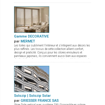
rejetée en application extérieure. Une parfaite maîtrise de
l’éblouissement due à son tissage en diagonale. Une très
bonne transparence pour une vision nette vers l’extérieur et un
maintien de la lumière naturelle entrante. Sa parfaite adéquation
aux stores ZIP grâce notamment à son excellente stabilité
dimensionnelle, permet au tissu Satiné 5500 d’offrir une
solution durable, esthétique et efficace. Il existe également une
version totalement occultante, le Satiné 21154, pour une
parfaite harmonie des façades.
Gamme DECORATIVE
par
MERMET
Les toiles qui subliment l’intérieur et s’intègrent aux décors les
plus raffinés. Les tissus de cette collection allient confort,
design et praticité. Conçus pour les stores enrouleurs et
panneaux japonais, ils conviennent aussi bien aux espaces
résidentiels qu’aux environnements tertiaires. Historiquement
reconnue pour ses textiles techniques offrant contrôle
thermique, gestion de la lumière et intimité, Mermet enrichit
son offre avec la gamme Decorative, qui associe esthétique
soignée et performance. Panama Deco, Impressions, Abu
Dhabi, Oslo, Pentagrama et Riyadh offrent chacun un style
distinct, du naturel apaisant au jacquard affirmé. Cette gamme
propose ainsi bien plus que des solutions fonctionnelles : de
véritables inspirations pour sublimer les intérieurs.
Solozip | Solozip Solar
par
GRIESSER FRANCE SAS
Store Toile vertical avec système ZIP | Disponible en solaire.