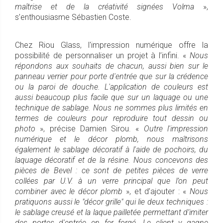
maîtrise et de la créativité signées Volma
»,
s’enthousiasme Sébastien Coste.
Chez Riou Glass, l'impression numérique offre la
possibilité de personnaliser un projet à l’infini. «
Nous
répondons aux souhaits de chacun, aussi bien sur le
panneau verrier pour porte d'entrée que sur la crédence
ou la paroi de douche. L'application de couleurs est
aussi beaucoup plus facile que sur un laquage ou une
technique de sablage. Nous ne sommes plus limités en
termes de couleurs pour reproduire tout dessin ou
photo
», précise Damien Sirou. «
Outre l'impression
numérique et le décor plomb, nous maîtrisons
également le sablage décoratif à l'aide de pochoirs, du
laquage décoratif et de la résine. Nous concevons des
pièces de Bevel : ce sont de petites pièces de verre
collées par U.V. à un verre principal que l’on peut
combiner avec le décor plomb
», et d’ajouter : «
Nous
pratiquons aussi le "décor grille" qui lie deux techniques :
le sablage creusé et la laque pailletée permettant d’imiter
des portes d'entrée en fer forgé. Le client y gagne