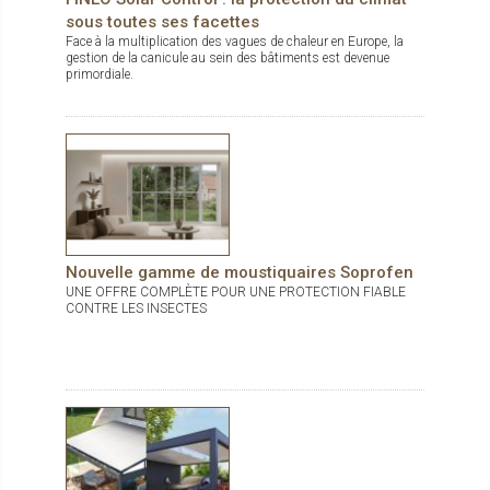
beaucoup plus agréable à manipuler et procure une sensation
sous toutes ses facettes
de sécurité. Le volet est composé d'un panneau de fibre de bois
(21mm) recouvert de deux épaisses tôles aluminium
Face à la multiplication des vagues de chaleur en Europe, la
(1.1mm). Ce complexe est ainsi très robuste et protège
gestion de la canicule au sein des bâtiments est devenue
d'avantage des éventuels chocs. Côté écologie, la fibre de bois
primordiale.
utilisée est un isolant naturel.
Nouvelle gamme de moustiquaires Soprofen
UNE OFFRE COMPLÈTE POUR UNE PROTECTION FIABLE
CONTRE LES INSECTES