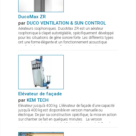
DucoMax ZR
par
DUCO VENTILATION & SUN CONTROL
Aérateurs isophoniques. DucoMax ZR est un aérateur
isophonique à clapet autoréglable, spécifiquement développé
pour les situations de gêne sonore forte. Les différents types
ont une forme élégante et un fonctionnement acoustique
excellent. Avantages: Convient aux constructions en
hauteur Quatre profondeurs d’encastrement Convient
aux situations de nuisances sonores élevées Pas de
sifflements en cas de sur ou sous-pressions grâce au clapet
en aluminium à fermeture active Étanchéité au vent et à l’eau
excellente
Elévateur de façade
par
KEM TECH
Elévateur jusqu’à 400 kg. L’élévateur de façade d’une capacité
jusqu’à 400 kg est disponible en version manuelle ou
électrique. De par sa construction spécifique, la mise en action
sur chantier se fait en quelques minutes. La version
autonome sur batterie gel de 12 V est à hauteur de 8,7 m, le
treuil de levage commandé par une radio commande est équipé
d’un double frein. Le chassis est à largeur réglable avec pieds