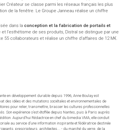
ier Créateur se classe parmi les réseaux français les plus
ion de la fenêtre. Le Groupe Janneau réalise un chiffre
isée dans la
conception et la fabrication de portails et
é et l’esthétisme de ses produits, Distral se distingue par une
 55 collaborateurs et réalise un chiffre d’affaires de 12 M€.
tante en développement durable depuis 1996, Anne Boulay est
at des idées et des mutations sociétales et environnementales de
ritoires pour relier, transmettre, brasser les cultures professionnelles
rités. Son expérience s’est étoffée depuis Nantes, puis à Paris auprès
dition. Aujourd’hui Rédactrice en chef du bimedia VMA, elle conduit
itoriale au service d’une information inspirante et fédératrice destinée
irigeants, prescripteurs, architectes…. - du marché du verre, de la