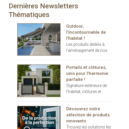
DucoWall Solid : bardage
Dernières Newsletters
carport… les espaces
le plus solide du marché
extérieurs deviennent de
Thématiques
et idéal comme
véritables
protection contre le
prolongements de
vandalisme.
Outdoor,
l’habitat. Dans ce
l’incontournable de
contexte, THERMOTOP®
l’habitat !
s’impose comme un
Les produits dédiés à
partenaire clé pour
l’aménagement de nos
concevoir des espaces
terrasses et jardins se
de vie confortables,
sont imposés au cours
esthétiques et durables,
Portails et clôtures,
des dernières années
dedans comme dehors.
unis pour l’harmonie
comme des éléments
parfaite !
indispensables au
Signature extérieure de
confort.
l’habitat, clôtures et
portails battants ou
coulissants, pleins ou
Découvrez notre
décoratifs, rivalisent
sélection de produits
d’inspiration
innovants
Trouvez les solutions les