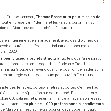
s du Groupe Janneau,
Thomas Bossé aura pour mission de
, tout en préservant l'identité et les valeurs qui ont fait son
sition de Distral sur son marché et à soutenir son
rsus en ingénierie et en management, avec des diplômes de
avoir débuté sa carrière dans l’industrie du pneumatique, puis
eau en 2020.
à bien plusieurs projets structurants,
tels que l’amélioration
rnational avec l’amorçage d’une filiale aux États Unis ou
permis au Groupe de revendiquer une position de leader sur le
en stratégie seront des atouts pour ouvrir à Distral une
aliste des fenêtres, portes-fenêtres et portes d’entrée haut
illé une solide réputation sur son marché. Basé au Loroux-
ploie 650 salariés, et présent en France à travers son réseau
) avec notamment
plus de 1 000 professionnels installateurs
agence Maison janneau au Texas pour un développement aux