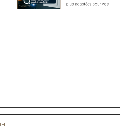
plus adaptées pour vos
projets : design,
performance et durabilité
au rendez-vous
TER
|