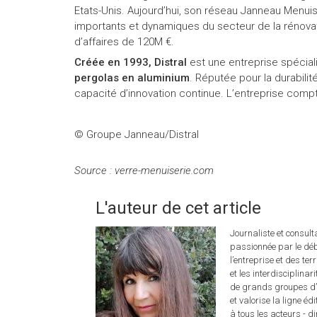
Etats-Unis. Aujourd’hui, son réseau Janneau Menuis
importants et dynamiques du secteur de la rénovat
d’affaires de 120M €.
Créée en 1993, Distral
est une entreprise spécial
pergolas en aluminium
. Réputée pour la durabilit
capacité d’innovation continue. L’entreprise compte
© Groupe Janneau/Distral
Source : verre-menuiserie.com
L'auteur de cet article
Journaliste et consul
passionnée par le déb
l’entreprise et des ter
et les interdisciplina
de grands groupes d’é
et valorise la ligne éd
à tous les acteurs - d