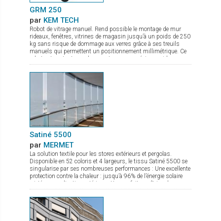
GRM 250
par
KEM TECH
Robot de vitrage manuel. Rend possible le montage de mur
rideaux, fenêtres, vitrines de magasin jusqu’à un poids de 250
kg sans risque de dommage aux verres grâce à ses treuils
manuels qui permettent un positionnement millimétrique. Ce
robot est surtout pour les monteurs une précieuse aide
puisque la pose des lourds vitrages se fait pratiquement sans
effort physique. Pour l’entreprise c’est de plus une importante
diminution du coût du montage puisque 1 monteur suffit pour
la pose de vitrage jusqu’à 250 kg environ. Il se transporte
aisément dans tout véhicule entièrement assemblé ou
partiellement démonté. C’est de plus un appareil de levage idéal
pour une utilisation en atelier, pour la pose de verre sur une
table de travail. De par sa construction le transport de verre
latéral est aussi possible. Il est pourvu de 3 ventouses de
sécurité à pompe (levage unitaire 140 kg). Pourvu d’un crochet
Satiné 5500
en option, c’est aussi une grue mobile sur chantier
par
MERMET
La solution textile pour les stores extérieurs et pergolas.
Disponible en 52 coloris et 4 largeurs, le tissu Satiné 5500 se
singularise par ses nombreuses performances : Une excellente
protection contre la chaleur : jusqu’à 96% de l’énergie solaire
rejetée en application extérieure. Une parfaite maîtrise de
l’éblouissement due à son tissage en diagonale. Une très
bonne transparence pour une vision nette vers l’extérieur et un
maintien de la lumière naturelle entrante. Sa parfaite adéquation
aux stores ZIP grâce notamment à son excellente stabilité
dimensionnelle, permet au tissu Satiné 5500 d’offrir une