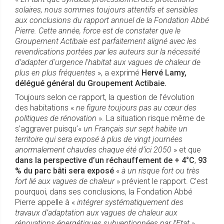
solaires, nous sommes toujours attentifs et sensibles
aux conclusions du rapport annuel de la Fondation Abbé
Pierre. Cette année, force est de constater que le
Groupement Actibaie est parfaitement aligné avec les
revendications portées par les auteurs sur la nécessité
d’adapter d'urgence l'habitat aux vagues de chaleur de
plus en plus fréquentes
», a exprimé
Hervé Lamy,
délégué général du Groupement Actibaie.
Toujours selon ce rapport, la question de l’évolution
des habitations «
ne figure toujours pas au cœur des
politiques de rénovation
». La situation risque même de
s’aggraver puisqu’«
un Français sur sept habite un
territoire qui sera exposé à plus de vingt journées
anormalement chaudes chaque été d’ici 2050
» et que
dans la perspective d’un
réchauffement de + 4°C
,
93
% du parc bâti sera exposé
«
à un risque fort ou très
fort lié aux vagues de chaleur
» prévient le rapport. C’est
pourquoi, dans ses conclusions, la Fondation Abbé
Pierre appelle à «
intégrer systématiquement des
travaux d’adaptation aux vagues de chaleur aux
rénovations énergétiques subventionnées par l’Etat
»,