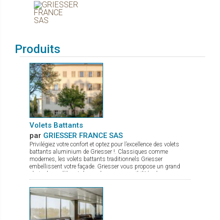
Produits
Volets Battants
par
GRIESSER FRANCE SAS
Privilégiez votre confort et optez pour l’excellence des volets
battants aluminium de Griesser !. Classiques comme
modernes, les volets battants traditionnels Griesser
embellissent votre façade. Griesser vous propose un grand
choix de modèles et de nombreuses possibilités de
combinaisons et de remplissages. - Persiennes à lames fixes,
pour plus de charme et de tradition - Persiennes à lames
orientables, pour un passage d'air et de lumière
supplémentaire. - Panneaux pleins et isolés, pour plus
d'obscurité et de confort thermique Les Volets Battants
Traditionnels Griesser présentent de nombreux avantages : >