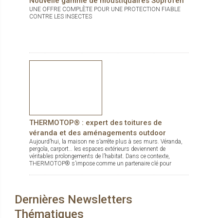
Nouvelle gamme de moustiquaires Soprofen
UNE OFFRE COMPLÈTE POUR UNE PROTECTION FIABLE
CONTRE LES INSECTES
THERMOTOP® : expert des toitures de
véranda et des aménagements outdoor
Aujourd’hui, la maison ne s’arrête plus à ses murs. Véranda,
pergola, carport… les espaces extérieurs deviennent de
véritables prolongements de l’habitat. Dans ce contexte,
THERMOTOP® s’impose comme un partenaire clé pour
concevoir des espaces de vie confortables, esthétiques et
durables, dedans comme dehors.
Dernières Newsletters
Thématiques