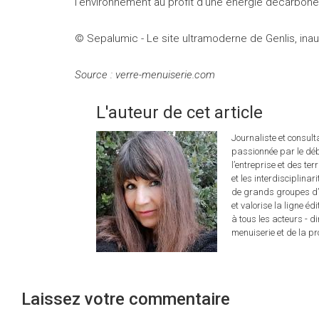
l’environnement au profit d’une énergie décarbon
© Sepalumic - Le site ultramoderne de Genlis, in
Source : verre-menuiserie.com
L'auteur de cet article
Journaliste et consul
passionnée par le déb
l’entreprise et des ter
et les interdisciplina
de grands groupes d’é
et valorise la ligne éd
à tous les acteurs - d
menuiserie et de la pro
Laissez votre commentaire