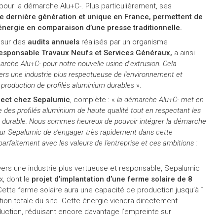
s pour la démarche Alu+C-. Plus particulièrement, ses
e dernière génération et unique en France, permettent de
nergie en comparaison d’une presse traditionnelle.
 sur des
audits annuels
réalisés par un organisme
responsable Travaux Neufs et Services Généraux,
a ainsi
rche Alu+C- pour notre nouvelle usine d’extrusion. Cela
rs une industrie plus respectueuse de l'environnement et
a production de profilés aluminium durables
».
ject chez Sepalumic
, complète : «
la démarche Alu+C- met en
des profilés aluminium de haute qualité tout en respectant les
nt durable. Nous sommes heureux de pouvoir intégrer la démarche
 pour Sepalumic de s'engager très rapidement dans cette
arfaitement avec les valeurs de l'entreprise et ces ambitions :
ers une industrie plus vertueuse et responsable, Sepalumic
x, dont le
projet d’implantation d’une ferme solaire de 8
n. Cette ferme solaire aura une capacité de production jusqu’à 1
on totale du site. Cette énergie viendra directement
oduction, réduisant encore davantage l’empreinte sur