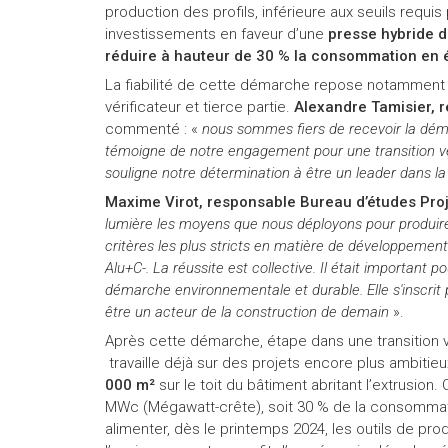
production des profils, inférieure aux seuils requi
investissements en faveur d’une
presse hybride d
réduire à hauteur de 30 % la consommation en é
La fiabilité de cette démarche repose notamment
vérificateur et tierce partie.
Alexandre Tamisier, 
commenté : «
nous sommes fiers de recevoir la déma
témoigne de notre engagement pour une transition ve
souligne notre détermination à être un leader dans l
Maxime Virot, responsable Bureau d’études Pro
lumière les moyens que nous déployons pour produire 
critères les plus stricts en matière de développeme
Alu+C-. La réussite est collective. Il était important
démarche environnementale et durable. Elle s'inscrit p
être un acteur de la construction de demain
».
Après cette démarche, étape dans une transition v
travaille déjà sur des projets encore plus ambitieu
000 m²
sur le toit du bâtiment abritant l’extrusio
MWc (Mégawatt-crête), soit 30 % de la consommati
alimenter, dès le printemps 2024, les outils de pr