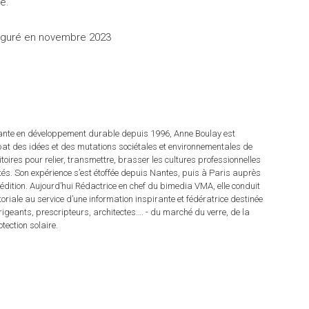
ée.
auguré en novembre 2023
tante en développement durable depuis 1996, Anne Boulay est
at des idées et des mutations sociétales et environnementales de
ritoires pour relier, transmettre, brasser les cultures professionnelles
rités. Son expérience s’est étoffée depuis Nantes, puis à Paris auprès
dition. Aujourd’hui Rédactrice en chef du bimedia VMA, elle conduit
itoriale au service d’une information inspirante et fédératrice destinée
irigeants, prescripteurs, architectes…. - du marché du verre, de la
tection solaire.