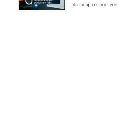
plus adaptées pour vos
projets : design,
performance et durabilité
au rendez-vous