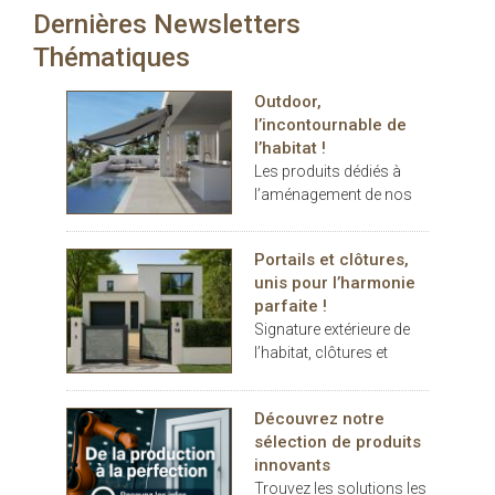
murs. Véranda, pergola,
tissu élégant et très fin,
Dernières Newsletters
carport… les espaces
idéal pour des stores
extérieurs deviennent de
Thématiques
s'insérant dans des
véritables
espaces de faible
prolongements de
encombrement, est
Outdoor,
l’habitat. Dans ce
disponible en 7 coloris et
l’incontournable de
contexte, THERMOTOP®
2 largeurs de 180 et 240
l’habitat !
s’impose comme un
cm
Les produits dédiés à
partenaire clé pour
l’aménagement de nos
concevoir des espaces
terrasses et jardins se
de vie confortables,
sont imposés au cours
esthétiques et durables,
Portails et clôtures,
des dernières années
dedans comme dehors.
unis pour l’harmonie
comme des éléments
parfaite !
indispensables au
Signature extérieure de
confort.
l’habitat, clôtures et
portails battants ou
coulissants, pleins ou
Découvrez notre
décoratifs, rivalisent
sélection de produits
d’inspiration
innovants
Trouvez les solutions les