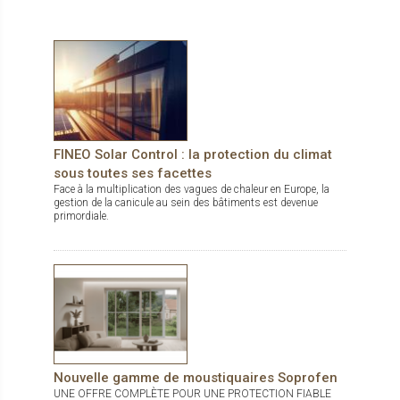
cas d’obstacle, d'un dispositif anti-soulèvement avec blocage
des lames. Technicité produit : - Système autoporteur
(facilité de pose) avec 2 variantes de montage : système en
niche ou sous linteau (lambrequin) - Joint d'étanchéité
permettant une bonne isolation et insonorisation Il existe
également la version Metalunic Sinus qui permet de bénéficier
de 50% de lumière naturelle en plus grâce à la forme
sinusoïdale des lames et qui apporte à la façade une touche
d’esthétique et de design supplémentaire. La bicoloration et
150 Coloris en standard vous sont proposés pour un
maximum de personnalisation.
FINEO Solar Control : la protection du climat
sous toutes ses facettes
Face à la multiplication des vagues de chaleur en Europe, la
gestion de la canicule au sein des bâtiments est devenue
primordiale.
Nouvelle gamme de moustiquaires Soprofen
UNE OFFRE COMPLÈTE POUR UNE PROTECTION FIABLE