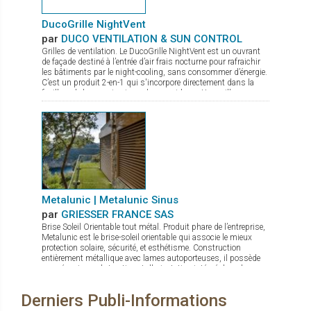
table de travail. De par sa construction le transport de verre
latéral est aussi possible. Il est pourvu de 3 ventouses de
sécurité à pompe (levage unitaire 140 kg). Pourvu d’un crochet
DucoGrille NightVent
en option, c’est aussi une grue mobile sur chantier
par
DUCO VENTILATION & SUN CONTROL
Grilles de ventilation. Le DucoGrille NightVent est un ouvrant
de façade destiné à l’entrée d’air frais nocturne pour rafraichir
les bâtiments par le night-cooling, sans consommer d’énergie.
C’est un produit 2-en-1 qui s'incorpore directement dans la
feuillure de la menuiserie ou du mur-rideau : Une grille
extérieure qui protège de la pluie, des intrusions d’insectes ou
de nuisibles, et de l’effraction Un volet intérieur laqué à
l’esthétique épurée, sans charnières apparentes, avec un très
bon coefficient U (± 1,5 suivant les dimensions) pour une
parfaite isolation thermique (et acoustique)
Metalunic | Metalunic Sinus
par
GRIESSER FRANCE SAS
Brise Soleil Orientable tout métal. Produit phare de l’entreprise,
Metalunic est le brise-soleil orientable qui associe le mieux
protection solaire, sécurité, et esthétisme. Construction
entièrement métallique avec lames autoporteuses, il possède
un mécanisme de traction et d'orientation intégré dans les
coulisses (aucun assemblage dans le champ visuel)..
Metalunic a un design épuré, sans cordons visibles et
Derniers Publi-Informations
possède un moteur intelligent pour une fermeture douce et
silencieuse. Il dispose également d'un arrêt automatique en