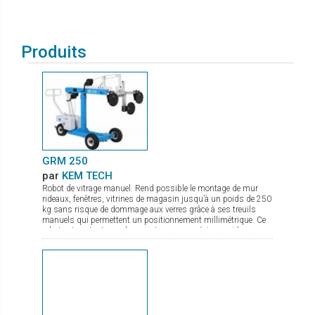
Produits
GRM 250
par
KEM TECH
Robot de vitrage manuel. Rend possible le montage de mur
rideaux, fenêtres, vitrines de magasin jusqu’à un poids de 250
kg sans risque de dommage aux verres grâce à ses treuils
manuels qui permettent un positionnement millimétrique. Ce
robot est surtout pour les monteurs une précieuse aide
puisque la pose des lourds vitrages se fait pratiquement sans
effort physique. Pour l’entreprise c’est de plus une importante
diminution du coût du montage puisque 1 monteur suffit pour
la pose de vitrage jusqu’à 250 kg environ. Il se transporte
aisément dans tout véhicule entièrement assemblé ou
partiellement démonté. C’est de plus un appareil de levage idéal
pour une utilisation en atelier, pour la pose de verre sur une