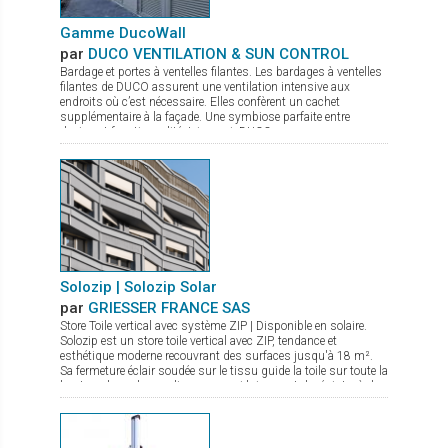
Gamme DucoWall
par
DUCO VENTILATION & SUN CONTROL
Bardage et portes à ventelles filantes. Les bardages à ventelles
filantes de DUCO assurent une ventilation intensive aux
endroits où c’est nécessaire. Elles confèrent un cachet
supplémentaire à la façade. Une symbiose parfaite entre
design et fonctionnalité. Ici aussi, DUCO propose une gamme
complète : Ducowall Classic : Bardage à ventelles grand débit
d’air Ducowall Screening : sert comme pare-vue des zones
techniques DucoWall Acoustic : pour installation aux endroits
où il y a besoin de réduire des bruits sortants des centrales de
traitement d’air. DucoWall Solid : bardage le plus solide du
marché et idéal comme protection contre le vandalisme.
Solozip | Solozip Solar
par
GRIESSER FRANCE SAS
Store Toile vertical avec système ZIP | Disponible en solaire.
Solozip est un store toile vertical avec ZIP, tendance et
esthétique moderne recouvrant des surfaces jusqu'à 18 m².
Sa fermeture éclair soudée sur le tissu guide la toile sur toute la
hauteur dans des coulisses, ce qui lui permet de résister à des
vents allant jusqu'à 92km/h. Solidement en place, la toile est
ainsi parfaitement tendue, et maintenue en toute sécurité. Il
existe diverses possibilités pour répondre à toutes les envies :
caissons (Box) de différentes formes ou variantes à encastrer