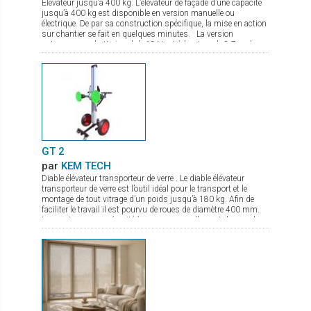
Elévateur jusqu’à 400 kg. L’élévateur de façade d’une capacité
jusqu’à 400 kg est disponible en version manuelle ou
électrique. De par sa construction spécifique, la mise en action
sur chantier se fait en quelques minutes. La version
autonome sur batterie gel de 12 V est à hauteur de 8,7 m, le
treuil de levage commandé par une radio commande est équipé
d’un double frein. Le chassis est à largeur réglable avec pieds
de stabilisation à hauteur réglable. De nombreux accessoires
sont disponibles comme fourche de levage, potence avec
crochet.
GT 2
par
KEM TECH
Diable élévateur transporteur de verre . Le diable élévateur
transporteur de verre est l’outil idéal pour le transport et le
montage de tout vitrage d’un poids jusqu’à 180 kg. Afin de
faciliter le travail il est pourvu de roues de diamètre 400 mm.
Les ventouses se sécurité à pompe manuelle sont de grand
diamètre. Le palonnier porte verre permet une rotation complète
du verre, et de par sa conception compacte même en charge
peut passer par des portes. La mise en action sur chantier se
fait en quelques secondes. Il est de plus pourvu d’un frein de
parking.