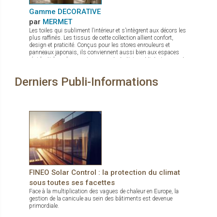
Gamme DECORATIVE
par
MERMET
Les toiles qui subliment l’intérieur et s’intègrent aux décors les
plus raffinés. Les tissus de cette collection allient confort,
design et praticité. Conçus pour les stores enrouleurs et
panneaux japonais, ils conviennent aussi bien aux espaces
résidentiels qu’aux environnements tertiaires. Historiquement
reconnue pour ses textiles techniques offrant contrôle
thermique, gestion de la lumière et intimité, Mermet enrichit
Derniers Publi-Informations
son offre avec la gamme Decorative, qui associe esthétique
soignée et performance. Panama Deco, Impressions, Abu
Dhabi, Oslo, Pentagrama et Riyadh offrent chacun un style
distinct, du naturel apaisant au jacquard affirmé. Cette gamme
propose ainsi bien plus que des solutions fonctionnelles : de
véritables inspirations pour sublimer les intérieurs.
FINEO Solar Control : la protection du climat
sous toutes ses facettes
Face à la multiplication des vagues de chaleur en Europe, la
gestion de la canicule au sein des bâtiments est devenue
primordiale.