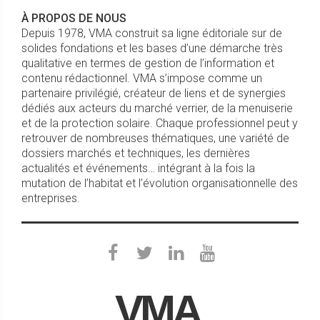
Donnez de nouvelles
À PROPOS DE NOUS
perspectives à votre
Depuis 1978, VMA construit sa ligne éditoriale sur de
intérieur
solides fondations et les bases d’une démarche très
qualitative en termes de gestion de l’information et
contenu rédactionnel. VMA s’impose comme un
Profils
partenaire privilégié, créateur de liens et de synergies
Systèmes
dédiés aux acteurs du marché verrier, de la menuiserie
nomme
et de la protection solaire. Chaque professionnel peut y
Arnaud
retrouver de nombreuses thématiques, une variété de
Lecorps,
dossiers marchés et techniques, les dernières
nouveau
actualités et événements… intégrant à la fois la
technico-
mutation de l’habitat et l’évolution organisationnelle des
Mandurah®
entreprises.
commercial
Poignées design et
pour la région
évolutives pour
Est
menuiseries aluminium
Le
(04/03/2026)
gammiste
Profils
VMA
Systèmes
annonce