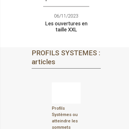
Cuzco® 712M
06/11/2023
Coulissant aluminium au
Les ouvertures en
design minimaliste
taille XXL
PROFILS SYSTEMES :
articles
DZAO® - série 113M
Gamme froide
Profils
Systèmes ou
atteindre les
sommets