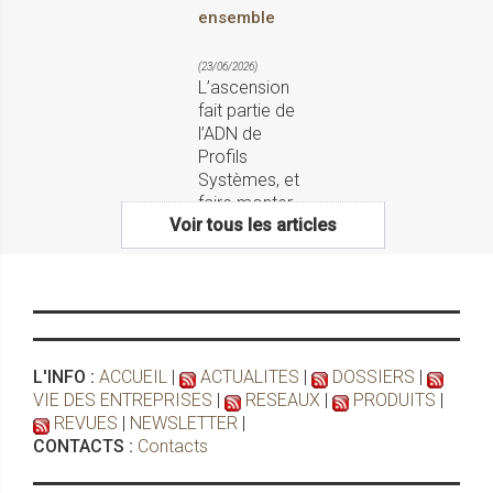
ensemble
(23/06/2026)
L’ascension
fait partie de
l’ADN de
Profils
Systèmes, et
faire monter
Tanagra® - Série 017
Voir tous les articles
ses adhérents
Mur-rideau et BSO
au sommet a
naturellement
conduit au
Monténégro...
L'INFO :
ACCUEIL
|
ACTUALITES
|
DOSSIERS
|
VIE DES ENTREPRISES
|
RESEAUX
|
PRODUITS
|
REVUES
|
NEWSLETTER
|
CONTACTS :
Contacts
Verrière intérieure
Indoor Factory®