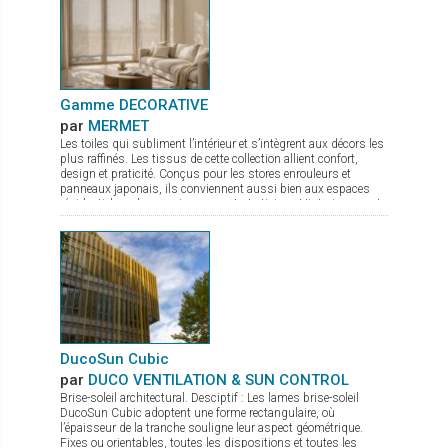
en aluminium à fermeture active Étanchéité au vent et à l’eau
excellente
Gamme DECORATIVE
par
MERMET
Les toiles qui subliment l’intérieur et s’intègrent aux décors les
plus raffinés. Les tissus de cette collection allient confort,
design et praticité. Conçus pour les stores enrouleurs et
panneaux japonais, ils conviennent aussi bien aux espaces
résidentiels qu’aux environnements tertiaires. Historiquement
reconnue pour ses textiles techniques offrant contrôle
thermique, gestion de la lumière et intimité, Mermet enrichit
son offre avec la gamme Decorative, qui associe esthétique
soignée et performance. Panama Deco, Impressions, Abu
Dhabi, Oslo, Pentagrama et Riyadh offrent chacun un style
distinct, du naturel apaisant au jacquard affirmé. Cette gamme
propose ainsi bien plus que des solutions fonctionnelles : de
véritables inspirations pour sublimer les intérieurs.
DucoSun Cubic
par
DUCO VENTILATION & SUN CONTROL
Brise-soleil architectural. Desciptif : Les lames brise-soleil
DucoSun Cubic adoptent une forme rectangulaire, où
l’épaisseur de la tranche souligne leur aspect géométrique.
Fixes ou orientables, toutes les dispositions et toutes les