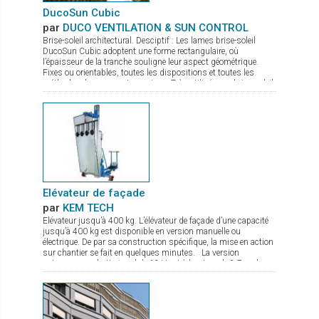
DucoSun Cubic
par
DUCO VENTILATION & SUN CONTROL
Brise-soleil architectural. Desciptif : Les lames brise-soleil
DucoSun Cubic adoptent une forme rectangulaire, où
l’épaisseur de la tranche souligne leur aspect géométrique.
Fixes ou orientables, toutes les dispositions et toutes les
méthodes de pose sont permises. Très utilisées en brise-soleil
vertical (parallèle à la façade), pour des bâtiments à l’esthétique
contemporaine et graphique.
Elévateur de façade
par
KEM TECH
Elévateur jusqu’à 400 kg. L’élévateur de façade d’une capacité
jusqu’à 400 kg est disponible en version manuelle ou
électrique. De par sa construction spécifique, la mise en action
sur chantier se fait en quelques minutes. La version
autonome sur batterie gel de 12 V est à hauteur de 8,7 m, le
treuil de levage commandé par une radio commande est équipé
d’un double frein. Le chassis est à largeur réglable avec pieds
de stabilisation à hauteur réglable. De nombreux accessoires
sont disponibles comme fourche de levage, potence avec
crochet.