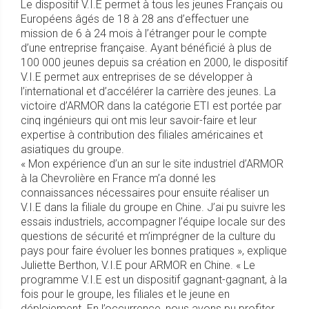
Le dispositif V.I.E permet à tous les jeunes Français ou
Européens âgés de 18 à 28 ans d’effectuer une
mission de 6 à 24 mois à l’étranger pour le compte
d’une entreprise française. Ayant bénéficié à plus de
100 000 jeunes depuis sa création en 2000, le dispositif
V.I.E permet aux entreprises de se développer à
l’international et d’accélérer la carrière des jeunes. La
victoire d’ARMOR dans la catégorie ETI est portée par
cinq ingénieurs qui ont mis leur savoir-faire et leur
expertise à contribution des filiales américaines et
asiatiques du groupe.
« Mon expérience d’un an sur le site industriel d’ARMOR
à la Chevrolière en France m’a donné les
connaissances nécessaires pour ensuite réaliser un
V.I.E dans la filiale du groupe en Chine. J’ai pu suivre les
essais industriels, accompagner l’équipe locale sur des
questions de sécurité et m’imprégner de la culture du
pays pour faire évoluer les bonnes pratiques », explique
Juliette Berthon, V.I.E pour ARMOR en Chine. « Le
programme V.I.E est un dispositif gagnant-gagnant, à la
fois pour le groupe, les filiales et le jeune en
déploiement. En l’occurrence, nous avons pu profiter