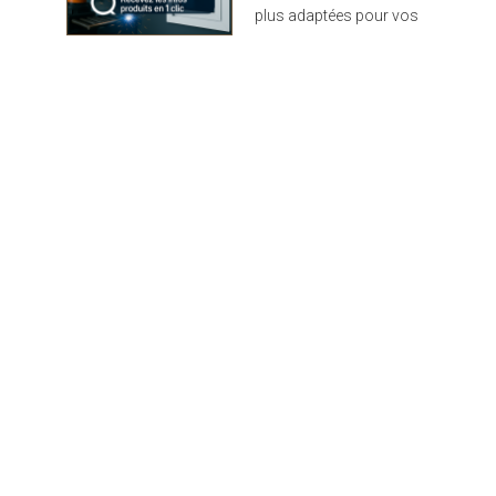
plus adaptées pour vos
projets : design,
performance et durabilité
au rendez-vous