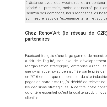
à distance avec des webinaires et un contenu d
priorité au présentiel, moins désincarné pour cap
l'horizon des demandes, nous recensons les besoins
sur mesure issus de l'expérience terrain, et sour
Chez Renov'Art (le réseau de C2R),
partenaires
Fabricant français d'une large gamme de menuiserie
a fait de l'agilité, son axe de développement
réorganisation stratégique, l'entreprise a rendu sa
une dynamique novatrice insufflée par le président
en 2016 en tant que responsable du site industrie
pages de notre histoire, j'ai décidé de relever d
les décisions stratégiques. A ce titre, notre const
du critère essentiel qu'est la qualité produit, nou
client" ».