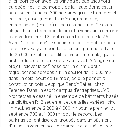
et en connexion avec les principales capitales nord
européennes, le technopole de la Haute Borne est un
parc scientifique de 300 hectares qui allie high-tech et
écologie, enseignement supérieur, recherche,
entreprises et (encore) un peu d’agriculture. Ce cadre
plaçait haut la barre pour le projet à venir sur la dernière
réserve foncière : 12 hectares en bordure de la ZAC.
Avec
"
Grand Carré
"
, le spécialiste de l’immobilier bois
Tereneo-Nexity a répondu par un programme tertiaire
de 25 000 m² ciblant qualité environnementale, qualité
architecturale et qualité de vie au travail. À l’origine du
projet : relever le défi posé par un client « pour
regrouper ses services sur un seul lot de 15 000 m2
dans un délai court de 18 mois, ce que permet la
construction bois », explique Benoît Bailleul chez
Tereneo. Dans un esprit campus d’entreprises, JVC
Architectes a dessiné un ensemble de bâtiments hissés
sur pilotis, en R+2 seulement et de tailles variées : cinq
immeubles entre 2 200 à 4 000 m² pour le premier lot,
sept entre 700 et 1 000 m² pour le second. Les
parkings se font discrets, groupés dans un bâtiment
d’un seul niveau en bout de parcelle et glissés en rez-