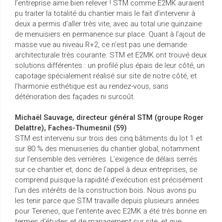
l’entreprise aime bien relever ! STM comme E2MK auraient
pu traiter la totalité du chantier mais le fait d’intervenir à
deux a permis d’aller très vite, avec au total une quinzaine
de menuisiers en permanence sur place. Quant à l’ajout de
masse vue au niveau R+2, ce n’est pas une demande
architecturale très courante. STM et E2MK ont trouvé deux
solutions différentes : un profilé plus épais de leur côté, un
capotage spécialement réalisé sur site de notre côté, et
l’harmonie esthétique est au rendez-vous, sans
détérioration des façades ni surcoût.
Michaël Sauvage, directeur général STM (groupe Roger
Delattre), Faches-Thumesnil (59)
STM est intervenu sur trois des cinq bâtiments du lot 1 et
sur 80 % des menuiseries du chantier global, notamment
sur l’ensemble des verrières. L’exigence de délais serrés
sur ce chantier et, donc de l’appel à deux entreprises, se
comprend puisque la rapidité d’exécution est précisément
l’un des intérêts de la construction bois. Nous avons pu
les tenir parce que STM travaille depuis plusieurs années
pour Tereneo, que l’entente avec E2MK a été très bonne en
termes d’études et de management sur site, et que