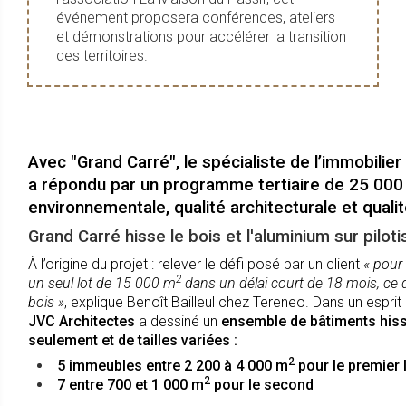
événement proposera conférences, ateliers
et démonstrations pour accélérer la transition
des territoires.
Avec "Grand Carré", le spécialiste de l’immobilie
a répondu par un programme tertiaire de 25 000
environnementale, qualité architecturale et qualité
Grand Carré hisse le bois et l'aluminium sur piloti
À l’origine du projet : relever le défi posé par un client
« pour
2
un seul lot de 15 000 m
dans un délai court de 18 mois, ce 
bois »
, explique Benoît Bailleul chez Tereneo. Dans un espri
JVC Architectes
a dessiné un
ensemble de bâtiments hissé
seulement et de tailles variées :
2
5 immeubles entre 2 200 à 4 000 m
pour le premier 
2
7 entre 700 et 1 000 m
pour le second