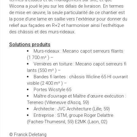
Wicona a joué le jeu sur les délais de livraison. En termes
de mise en œuvre, la seule particularité de ce chantier est
la pose d’une lame en saillie vers l’extérieur pour donner du
relief aux façades en R+2 et harmoniser ainsi l’esthétique
des châssis et des murs-rideaux.
Solutions produits
Murs-rideaux : Mecano capot serreurs filants
(1 700 m² ) –
Verrières en toiture : Mecano capot serreurs fi
lants (550 m² ) –
Bandes fi lantes : châssis Wicline 65 HI ouvrant
visible (2 400 m² ) –
Portes Wicstyle 65
Maître d’ouvrage et Maître d’œuvre exécution :
Tereneo (Villeneuve d’Ascq, 59)
Architecte : JVC Architecture (Lille, 59)
Entreprise : STM, groupe Roger Delattre
(Faches-Thumesnil, 59) E2MK (Laon, 02)
© Franck Deletang