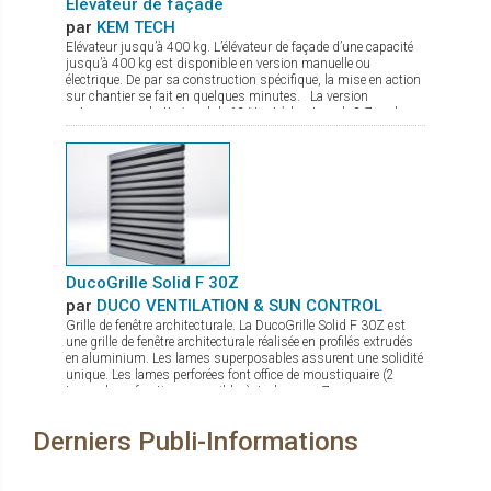
Elévateur de façade
par
KEM TECH
Elévateur jusqu’à 400 kg. L’élévateur de façade d’une capacité
jusqu’à 400 kg est disponible en version manuelle ou
électrique. De par sa construction spécifique, la mise en action
sur chantier se fait en quelques minutes. La version
autonome sur batterie gel de 12 V est à hauteur de 8,7 m, le
treuil de levage commandé par une radio commande est équipé
d’un double frein. Le chassis est à largeur réglable avec pieds
de stabilisation à hauteur réglable. De nombreux accessoires
sont disponibles comme fourche de levage, potence avec
crochet.
DucoGrille Solid F 30Z
par
DUCO VENTILATION & SUN CONTROL
Grille de fenêtre architecturale. La DucoGrille Solid F 30Z est
une grille de fenêtre architecturale réalisée en profilés extrudés
en aluminium. Les lames superposables assurent une solidité
unique. Les lames perforées font office de moustiquaire (2
types de perforations possibles). La lame en Z procure un
design esthétique.
Derniers Publi-Informations