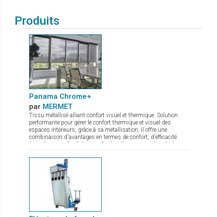
Produits
Panama Chrome+
par
MERMET
Tissu métallisé alliant confort visuel et thermique. Solution
performante pour gérer le confort thermique et visuel des
espaces intérieurs, grâce à sa métallisation, il offre une
combinaison d'avantages en termes de confort, d'efficacité
énergétique et d'esthétique : Confort thermique optimal : il
réfléchit jusqu'à 80 % de l'énergie solaire. Maîtrise de
l'éblouissement : quel que soit le coloris choisi, il protège les
occupants des effets gênants de la lumière tout en maintenant
un éclairage naturel agréable. Visibilité améliorée : la
métallisation assure une bonne transparence permettant une
vue dégagée vers l'extérieur. Le tissu Panama Chrome+ allie
confort et design à la perfection. Il ne reste plus qu’à choisir
parmi les 5 coloris disponibles en grande largeur de 285 cm !