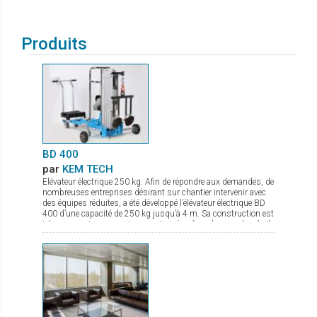
Produits
BD 400
par
KEM TECH
Elévateur électrique 250 kg. Afin de répondre aux demandes, de
nombreuses entreprises désirant sur chantier intervenir avec
des équipes réduites, a été développé l’élévateur électrique BD
400 d’une capacité de 250 kg jusqu’à 4 m. Sa construction est
très compacte pour un transport aisé, même dans un break. Il
permet le montage au plus prêt possible du mur. La mise en
action sur chantier se fait en quelques secondes, et grâce à
son moteur électrique avec variateur de vitesse la pose du verre
est très précise. De nombreux accessoires sont disponibles
comme fourche de levage, potence avec crochet.