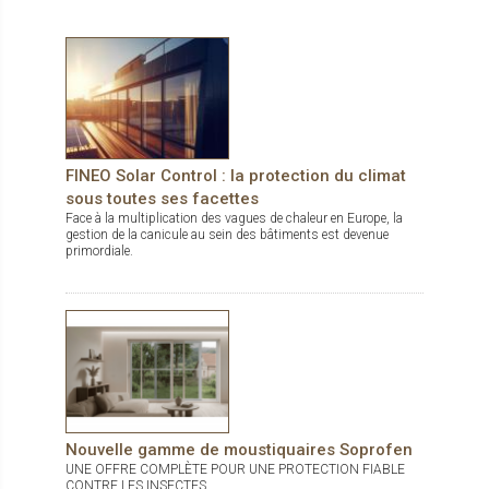
métallisation assure une bonne transparence permettant une
vue dégagée vers l'extérieur. Le tissu Panama Chrome+ allie
confort et design à la perfection. Il ne reste plus qu’à choisir
parmi les 5 coloris disponibles en grande largeur de 285 cm !
FINEO Solar Control : la protection du climat
sous toutes ses facettes
Face à la multiplication des vagues de chaleur en Europe, la
gestion de la canicule au sein des bâtiments est devenue
primordiale.
Nouvelle gamme de moustiquaires Soprofen
UNE OFFRE COMPLÈTE POUR UNE PROTECTION FIABLE
CONTRE LES INSECTES