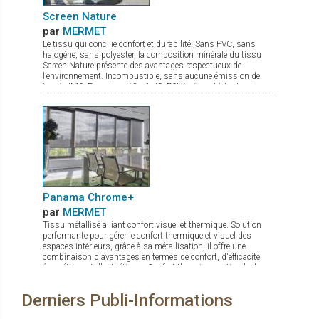
Screen Nature
par
MERMET
Le tissu qui concilie confort et durabilité. Sans PVC, sans
halogène, sans polyester, la composition minérale du tissu
Screen Nature présente des avantages respectueux de
l’environnement. Incombustible, sans aucune émission de
fumée (M0, Euroclass A2-s1-d0, F0), il répond à toutes les
exigences tant en termes de sécurité que de santé. Ce tissu à
l’excellente transparence possède de nombreux atouts : bonne
maîtrise de l’éblouissement confort thermique optimal stabilité
dimensionnelle, durabilité et résistance mécanique qui lui
confèrent une planéité parfaite même en grande dimension. Ce
tissu élégant et très fin, idéal pour des stores s'insérant dans
des espaces de faible encombrement, est disponible en 7
coloris et 2 largeurs de 180 et 240 cm
Panama Chrome+
par
MERMET
Tissu métallisé alliant confort visuel et thermique. Solution
performante pour gérer le confort thermique et visuel des
espaces intérieurs, grâce à sa métallisation, il offre une
combinaison d'avantages en termes de confort, d'efficacité
énergétique et d'esthétique : Confort thermique optimal : il
réfléchit jusqu'à 80 % de l'énergie solaire. Maîtrise de
l'éblouissement : quel que soit le coloris choisi, il protège les
Derniers Publi-Informations
occupants des effets gênants de la lumière tout en maintenant
un éclairage naturel agréable. Visibilité améliorée : la