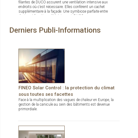
filantes de DUCO assurent une ventilation intensive aux
endroits où c’est nécessaire. Elles confèrent un cachet
supplémentaire à la façade. Une symbiose parfaite entre
design et fonctionnalité. Ici aussi, DUCO propose une gamme
complète : Ducowall Classic : Bardage à ventelles grand débit
d’air Ducowall Screening : sert comme pare-vue des zones
Derniers Publi-Informations
techniques DucoWall Acoustic : pour installation aux endroits
où il y a besoin de réduire des bruits sortants des centrales de
traitement d’air. DucoWall Solid : bardage le plus solide du
marché et idéal comme protection contre le vandalisme.
FINEO Solar Control : la protection du climat
sous toutes ses facettes
Face à la multiplication des vagues de chaleur en Europe, la
gestion de la canicule au sein des bâtiments est devenue
primordiale.