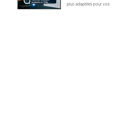
plus adaptées pour vos
projets : design,
performance et durabilité
au rendez-vous