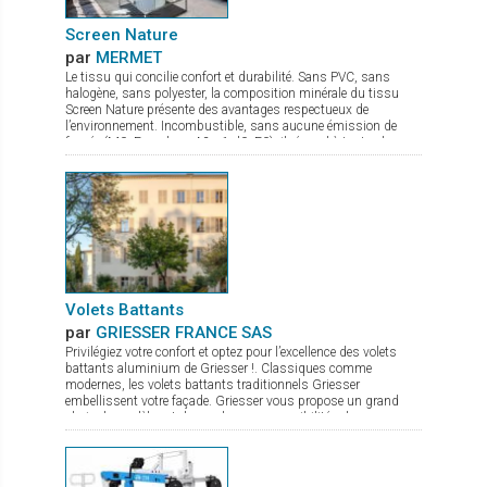
Screen Nature
par
MERMET
Le tissu qui concilie confort et durabilité. Sans PVC, sans
halogène, sans polyester, la composition minérale du tissu
Screen Nature présente des avantages respectueux de
l’environnement. Incombustible, sans aucune émission de
fumée (M0, Euroclass A2-s1-d0, F0), il répond à toutes les
exigences tant en termes de sécurité que de santé. Ce tissu à
l’excellente transparence possède de nombreux atouts : bonne
maîtrise de l’éblouissement confort thermique optimal stabilité
dimensionnelle, durabilité et résistance mécanique qui lui
confèrent une planéité parfaite même en grande dimension. Ce
tissu élégant et très fin, idéal pour des stores s'insérant dans
des espaces de faible encombrement, est disponible en 7
coloris et 2 largeurs de 180 et 240 cm
Volets Battants
par
GRIESSER FRANCE SAS
Privilégiez votre confort et optez pour l’excellence des volets
battants aluminium de Griesser !. Classiques comme
modernes, les volets battants traditionnels Griesser
embellissent votre façade. Griesser vous propose un grand
choix de modèles et de nombreuses possibilités de
combinaisons et de remplissages. - Persiennes à lames fixes,
pour plus de charme et de tradition - Persiennes à lames
orientables, pour un passage d'air et de lumière
supplémentaire. - Panneaux pleins et isolés, pour plus