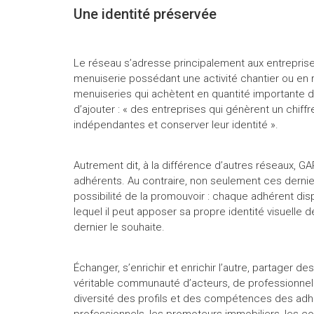
Une identité préservée
Le réseau s’adresse principalement aux entreprise
menuiserie possédant une activité chantier ou en r
menuiseries qui achètent en quantité importante de
d’ajouter : « des entreprises qui génèrent un chiffr
indépendantes et conserver leur identité ».
Autrement dit, à la différence d’autres réseaux,
adhérents. Au contraire, non seulement ces derniers 
possibilité de la promouvoir : chaque adhérent di
lequel il peut apposer sa propre identité visuell
dernier le souhaite.
Échanger, s’enrichir et enrichir l’autre, partag
véritable communauté d’acteurs, de professionnels
diversité des profils et des compétences des adhére
professionnels, les promoteurs immobiliers, les co