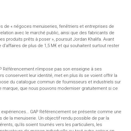
s de « négoces menuiseries, fenêtriers et entreprises de
elation avec le marché public, ainsi que des fabricants de
s produits prêts à poser », poursuit Jordan Khalifa. Avant
e d’affaires de plus de 1,5 M€ et qui souhaitent surtout rester
 GAP Référencement n’impose pas son enseigne à ses
conservent leur identité, met en plus ils se voient offrir la
spose du catalogue commun de fournisseurs et industriels sur
e de marque, que nous pouvons moderniser gratuitement si ce
er des expériences… GAP Référencement se présente comme une
 de la menuiserie. Un objectif rendu possible de par la
nts, qu’ils soient tournés vers les particuliers, les
nstructeurs de maison individuelle ou tout autre acteur en