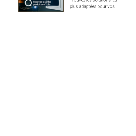
plus adaptées pour vos
projets : design,
performance et durabilité
au rendez-vous