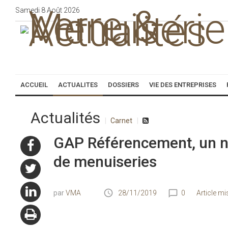
Samedi
8
Août
2026
ACCUEIL
ACTUALITES
DOSSIERS
VIE DES ENTREPRISES
Actualités
Carnet
GAP Référencement, un 
de menuiseries
VMA
28/11/2019
0
Article mi