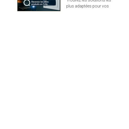
très rapide. Solozip de
plus adaptées pour vos
Griesser est disponible
projets : design,
en 150 couleurs (dont
performance et durabilité
gamme RAL standard et
au rendez-vous
couleurs tendances du
marché) et plus de 300
tissus standards.