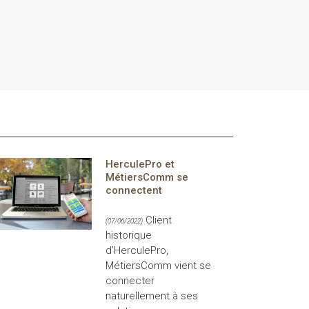
HerculePro et
MétiersComm se
connectent
Client
(07/06/2022)
historique
d’HerculePro,
MétiersComm vient se
connecter
naturellement à ses