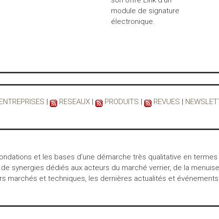
son offre Link d'un
module de signature
électronique.
 ENTREPRISES
|
RESEAUX
|
PRODUITS
|
REVUES
|
NEWSLET
 fondations et les bases d’une démarche très qualitative en termes
 de synergies dédiés aux acteurs du marché verrier, de la menuiser
marchés et techniques, les dernières actualités et événements… int