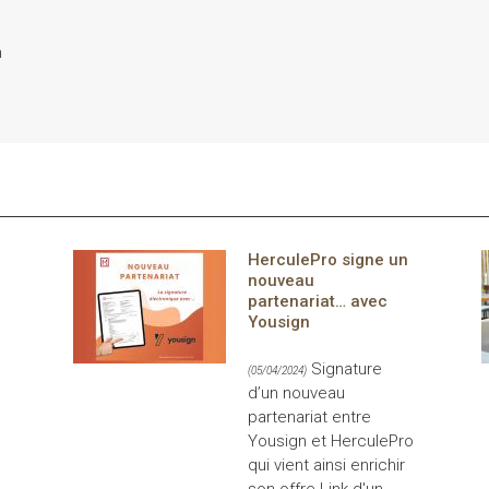
n
HerculePro signe un
nouveau
partenariat… avec
Yousign
Signature
(05/04/2024)
d’un nouveau
partenariat entre
Yousign et HerculePro
qui vient ainsi enrichir