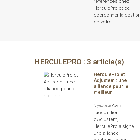
référencés chez
HerculePro et de
coordonner la gestio
de votre
HERCULEPRO : 3 article(s)
HerculePro et
Adjustem : une
alliance pour le
meilleur
Avec
(27/09/2024)
l’acquisition
d’Adjustem,
HerculePro a signé
une alliance