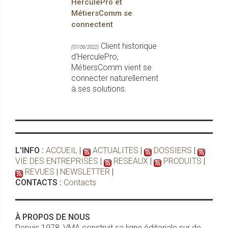
HerculePro et
MétiersComm se
connectent
Client historique
(07/06/2022)
d’HerculePro,
MétiersComm vient se
connecter naturellement
à ses solutions.
L'INFO :
ACCUEIL
|
ACTUALITES
|
DOSSIERS
|
VIE DES ENTREPRISES
|
RESEAUX
|
PRODUITS
|
REVUES
|
NEWSLETTER
|
CONTACTS :
Contacts
À PROPOS DE NOUS
Depuis 1978, VMA construit sa ligne éditoriale sur de