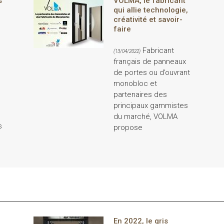
s
VOLMA, le fabricant
qui allie technologie,
créativité et savoir-
faire
Fabricant
(13/04/2022)
français de panneaux
de portes ou d’ouvrant
monobloc et
partenaires des
principaux gammistes
e
du marché, VOLMA
s
propose
En 2022, le gris