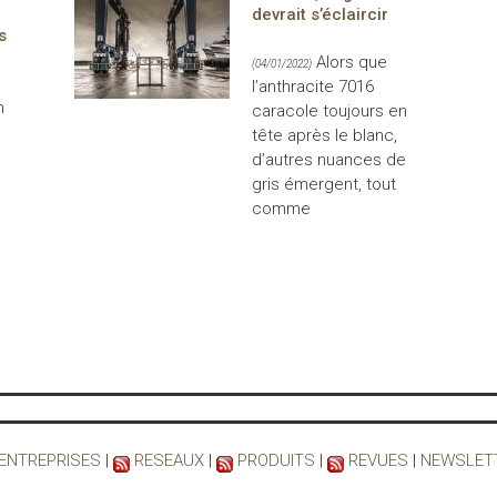
devrait s’éclaircir
s
Alors que
(04/01/2022)
l’anthracite 7016
n
caracole toujours en
tête après le blanc,
d’autres nuances de
gris émergent, tout
comme
 ENTREPRISES
|
RESEAUX
|
PRODUITS
|
REVUES
|
NEWSLET