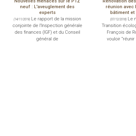
Nouvelles menaces sur le PTZ
Rénovation des
neuf : L'aveuglement des
réunion avec 
experts
bâtiment et 
Le rapport de la mission
Le m
(14/11/2019)
(07/12/2018)
conjointe de l’Inspection générale
Transition écolog
des finances (IGF) et du Conseil
François de R
général de
vouloir "réunir