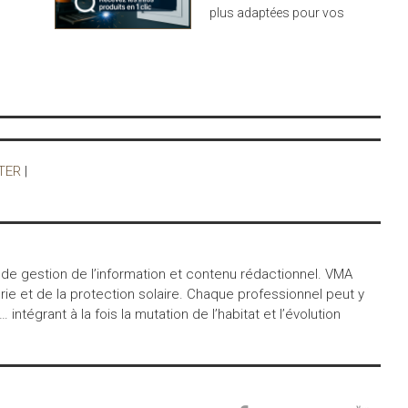
plus adaptées pour vos
supplémentaire. La
projets : design,
bicoloration et 150
performance et durabilité
Coloris en standard
au rendez-vous
vous sont proposés
pour un maximum de
personnalisation.
TER
|
 de gestion de l’information et contenu rédactionnel. VMA
ie et de la protection solaire. Chaque professionnel peut y
égrant à la fois la mutation de l’habitat et l’évolution