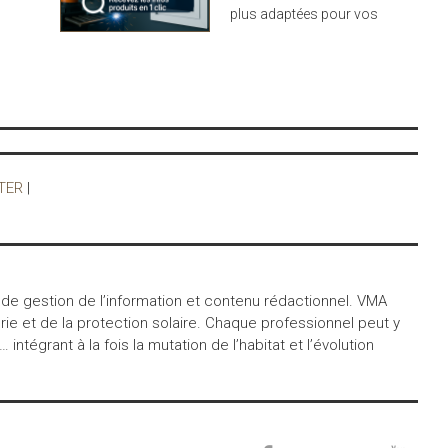
complexe est ainsi très
plus adaptées pour vos
robuste et protège
projets : design,
d'avantage des éventuels
performance et durabilité
chocs. Côté écologie, la
au rendez-vous
fibre de bois utilisée est
un isolant naturel.
TER
|
 de gestion de l’information et contenu rédactionnel. VMA
ie et de la protection solaire. Chaque professionnel peut y
égrant à la fois la mutation de l’habitat et l’évolution