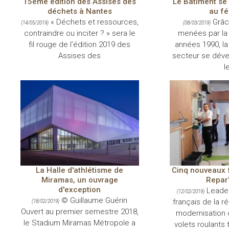
15ème édition des Assises des
Le Bâtiment se
déchets à Nantes
au fé
« Déchets et ressources,
Grâc
(14/05/2019)
(08/03/2019)
contraindre ou inciter ? » sera le
menées par la 
fil rouge de l’édition 2019 des
années 1990, la
Assises des
secteur se déve
l
La Halle d'athlétisme de
Cinq nouveaux 
Miramas, un ouvrage
Repar’
d'exception
Leader
(12/02/2019)
© Guillaume Guérin
français de la ré
(18/02/2019)
Ouvert au premier semestre 2018,
modernisation 
le Stadium Miramas Métropole a
volets roulants