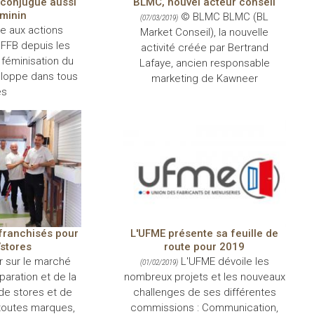
 conjugue aussi
BLMC, nouvel acteur conseil
minin
© BLMC BLMC (BL
(07/03/2019)
e aux actions
Market Conseil), la nouvelle
FFB depuis les
activité créée par Bertrand
 féminisation du
Lafaye, ancien responsable
loppe dans tous
marketing de Kawneer
es
franchisés pour
L'UFME présente sa feuille de
stores
route pour 2019
 sur le marché
L'UFME dévoile les
(01/02/2019)
paration et de la
nombreux projets et les nouveaux
de stores et de
challenges de ses différentes
 toutes marques,
commissions : Communication,