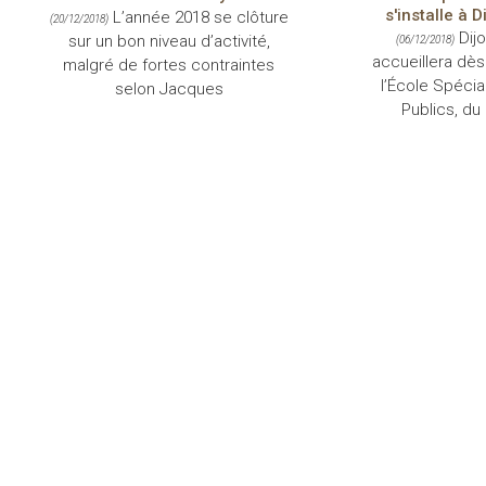
s'installe à 
L’année 2018 se clôture
(20/12/2018)
Dij
sur un bon niveau d’activité,
(06/12/2018)
accueillera dès
malgré de fortes contraintes
l’École Spécia
selon Jacques
Publics, du