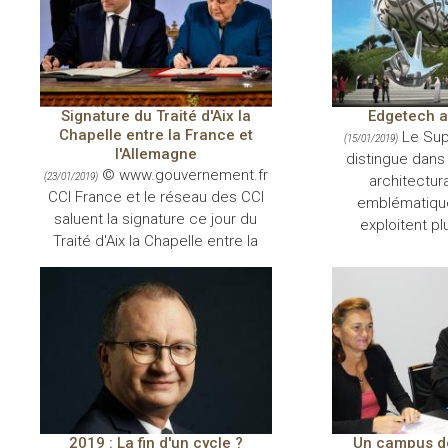
Signature du Traité d'Aix la
Edgetech a
Chapelle entre la France et
Le Sup
(15/01/2019)
l'Allemagne
distingue dans 
© www.gouvernement.fr
(23/01/2019)
architectura
CCI France et le réseau des CCI
emblématique
saluent la signature ce jour du
exploitent pl
Traité d'Aix la Chapelle entre la
2019 : La fin d'un cycle ?
Un campus de