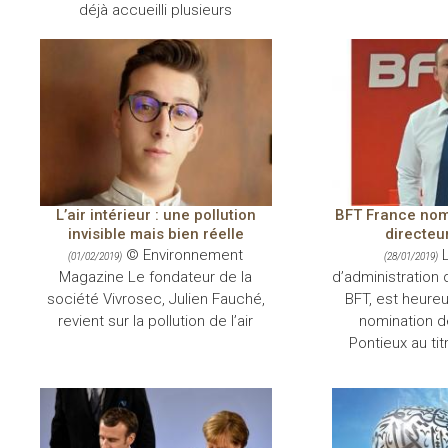
déjà accueilli plusieurs
L’air intérieur : une pollution
BFT France no
invisible mais bien réelle
directeu
© Environnement
L
(01/02/2019)
(28/01/2019)
Magazine Le fondateur de la
d’administration
société Vivrosec, Julien Fauché,
BFT, est heureu
revient sur la pollution de l’air
nomination de
Pontieux au tit