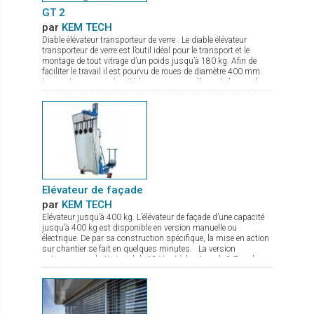
GT 2
par
KEM TECH
Diable élévateur transporteur de verre . Le diable élévateur
transporteur de verre est l’outil idéal pour le transport et le
montage de tout vitrage d’un poids jusqu’à 180 kg. Afin de
faciliter le travail il est pourvu de roues de diamètre 400 mm.
Les ventouses se sécurité à pompe manuelle sont de grand
diamètre. Le palonnier porte verre permet une rotation complète
du verre, et de par sa conception compacte même en charge
peut passer par des portes. La mise en action sur chantier se
fait en quelques secondes. Il est de plus pourvu d’un frein de
parking.
Elévateur de façade
par
KEM TECH
Elévateur jusqu’à 400 kg. L’élévateur de façade d’une capacité
jusqu’à 400 kg est disponible en version manuelle ou
électrique. De par sa construction spécifique, la mise en action
sur chantier se fait en quelques minutes. La version
autonome sur batterie gel de 12 V est à hauteur de 8,7 m, le
treuil de levage commandé par une radio commande est équipé
d’un double frein. Le chassis est à largeur réglable avec pieds
de stabilisation à hauteur réglable. De nombreux accessoires
sont disponibles comme fourche de levage, potence avec
crochet.