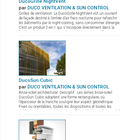
DucoGrille NightVent
par
DUCO VENTILATION & SUN CONTROL
Grilles de ventilation. Le DucoGrille NightVent est un ouvrant
de façade destiné à l’entrée d’air frais nocturne pour rafraichir
les bâtiments par le night-cooling, sans consommer d’énergie.
C’est un produit 2-en-1 qui s'incorpore directement dans la
feuillure de la menuiserie ou du mur-rideau : Une grille
extérieure qui protège de la pluie, des intrusions d’insectes ou
de nuisibles, et de l’effraction Un volet intérieur laqué à
l’esthétique épurée, sans charnières apparentes, avec un très
bon coefficient U (± 1,5 suivant les dimensions) pour une
parfaite isolation thermique (et acoustique)
DucoSun Cubic
par
DUCO VENTILATION & SUN CONTROL
Brise-soleil architectural. Desciptif : Les lames brise-soleil
DucoSun Cubic adoptent une forme rectangulaire, où
l’épaisseur de la tranche souligne leur aspect géométrique.
Fixes ou orientables, toutes les dispositions et toutes les
méthodes de pose sont permises. Très utilisées en brise-soleil
vertical (parallèle à la façade), pour des bâtiments à l’esthétique
contemporaine et graphique.