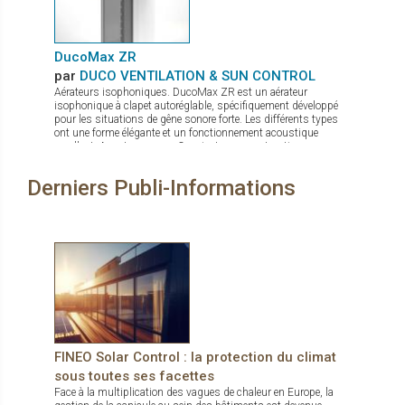
DucoMax ZR
par
DUCO VENTILATION & SUN CONTROL
Aérateurs isophoniques. DucoMax ZR est un aérateur
isophonique à clapet autoréglable, spécifiquement développé
pour les situations de gêne sonore forte. Les différents types
ont une forme élégante et un fonctionnement acoustique
excellent. Avantages: Convient aux constructions en
hauteur Quatre profondeurs d’encastrement Convient
aux situations de nuisances sonores élevées Pas de
Derniers Publi-Informations
sifflements en cas de sur ou sous-pressions grâce au clapet
en aluminium à fermeture active Étanchéité au vent et à l’eau
excellente
FINEO Solar Control : la protection du climat
sous toutes ses facettes
Face à la multiplication des vagues de chaleur en Europe, la