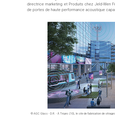
directrice marketing et Produits chez Jeld-Wen 
de portes de haute performance acoustique capabl
© AGC Glass - D.R. - À Troyes (10), le site de fabrication de vitra