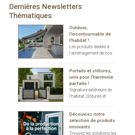
murs. Véranda, pergola,
Dernières Newsletters
carport… les espaces
extérieurs deviennent de
Thématiques
véritables
prolongements de
Outdoor,
l’habitat. Dans ce
l’incontournable de
contexte, THERMOTOP®
l’habitat !
s’impose comme un
Les produits dédiés à
partenaire clé pour
l’aménagement de nos
concevoir des espaces
terrasses et jardins se
de vie confortables,
sont imposés au cours
esthétiques et durables,
Portails et clôtures,
des dernières années
dedans comme dehors.
unis pour l’harmonie
comme des éléments
parfaite !
indispensables au
Signature extérieure de
confort.
l’habitat, clôtures et
portails battants ou
coulissants, pleins ou
Découvrez notre
décoratifs, rivalisent
sélection de produits
d’inspiration
innovants
Trouvez les solutions les