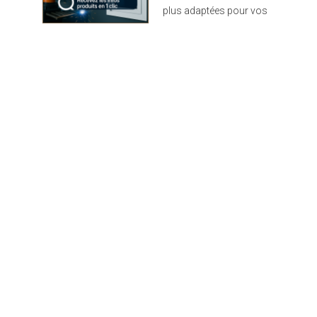
plus adaptées pour vos
projets : design,
performance et durabilité
au rendez-vous