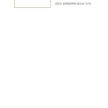
plus adaptées pour vos
projets : design,
performance et durabilité
au rendez-vous