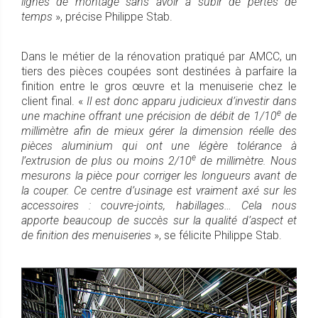
lignes de montage sans avoir à subir de pertes de
temps
», précise Philippe Stab.
Dans le métier de la rénovation pratiqué par AMCC, un
tiers des pièces coupées sont destinées à parfaire la
finition entre le gros œuvre et la menuiserie chez le
client final. «
Il est donc apparu judicieux d’investir dans
e
une machine offrant une précision de débit de 1/10
de
millimètre afin de mieux gérer la dimension réelle des
pièces aluminium qui ont une légère tolérance à
e
l’extrusion de plus ou moins 2/10
de millimètre. Nous
mesurons la pièce pour corriger les longueurs avant de
la couper. Ce centre d’usinage est vraiment axé sur les
accessoires : couvre-joints, habillages… Cela nous
apporte beaucoup de succès sur la qualité d’aspect et
de finition des menuiseries
», se félicite Philippe Stab.