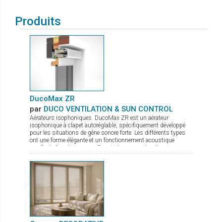
Produits
DucoMax ZR
par
DUCO VENTILATION & SUN CONTROL
Aérateurs isophoniques. DucoMax ZR est un aérateur
isophonique à clapet autoréglable, spécifiquement développé
pour les situations de gêne sonore forte. Les différents types
ont une forme élégante et un fonctionnement acoustique
excellent. Avantages: Convient aux constructions en
hauteur Quatre profondeurs d’encastrement Convient
aux situations de nuisances sonores élevées Pas de
sifflements en cas de sur ou sous-pressions grâce au clapet
en aluminium à fermeture active Étanchéité au vent et à l’eau
excellente