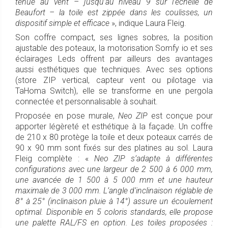
tenue au vent – jusqu’au niveau 9 sur l’échelle de
Beaufort – la toile est zippée dans les coulisses, un
dispositif simple et efficace
», indique Laura Fleig.
Son coffre compact, ses lignes sobres, la position
ajustable des poteaux, la motorisation Somfy io et ses
éclairages Leds offrent par ailleurs des avantages
aussi esthétiques que techniques. Avec ses options
(store ZIP vertical, capteur vent ou pilotage via
TaHoma Switch), elle se transforme en une pergola
connectée et personnalisable à souhait.
Proposée en pose murale,
Neo ZIP
est conçue pour
apporter légèreté et esthétique à la façade. Un coffre
de 210 x 80 protège la toile et deux poteaux carrés de
90 x 90 mm sont fixés sur des platines au sol. Laura
Fleig complète : «
Neo ZIP s’adapte à différentes
configurations avec une largeur de 2 500 à 6 000 mm,
une avancée de 1 500 à 5 000 mm et une hauteur
maximale de 3 000 mm. L’angle d’inclinaison réglable de
8° à 25° (inclinaison pluie à 14°) assure un écoulement
optimal. Disponible en 5 coloris standards, elle propose
une palette RAL/FS en option. Les toiles proposées :