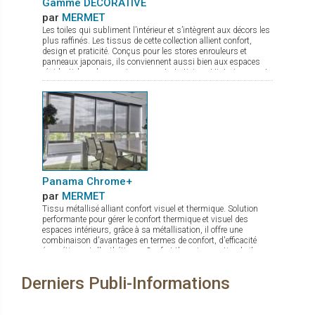
Gamme DECORATIVE
par
MERMET
Les toiles qui subliment l’intérieur et s’intègrent aux décors les
plus raffinés. Les tissus de cette collection allient confort,
design et praticité. Conçus pour les stores enrouleurs et
panneaux japonais, ils conviennent aussi bien aux espaces
résidentiels qu’aux environnements tertiaires. Historiquement
reconnue pour ses textiles techniques offrant contrôle
thermique, gestion de la lumière et intimité, Mermet enrichit
son offre avec la gamme Decorative, qui associe esthétique
soignée et performance. Panama Deco, Impressions, Abu
Dhabi, Oslo, Pentagrama et Riyadh offrent chacun un style
distinct, du naturel apaisant au jacquard affirmé. Cette gamme
propose ainsi bien plus que des solutions fonctionnelles : de
véritables inspirations pour sublimer les intérieurs.
Panama Chrome+
par
MERMET
Tissu métallisé alliant confort visuel et thermique. Solution
performante pour gérer le confort thermique et visuel des
espaces intérieurs, grâce à sa métallisation, il offre une
combinaison d'avantages en termes de confort, d'efficacité
énergétique et d'esthétique : Confort thermique optimal : il
réfléchit jusqu'à 80 % de l'énergie solaire. Maîtrise de
l'éblouissement : quel que soit le coloris choisi, il protège les
Derniers Publi-Informations
occupants des effets gênants de la lumière tout en maintenant
un éclairage naturel agréable. Visibilité améliorée : la
métallisation assure une bonne transparence permettant une
vue dégagée vers l'extérieur. Le tissu Panama Chrome+ allie