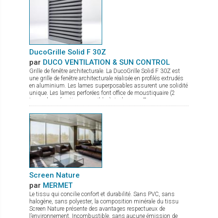
DucoGrille Solid F 30Z
par
DUCO VENTILATION & SUN CONTROL
Grille de fenêtre architecturale. La DucoGrille Solid F 30Z est
une grille de fenêtre architecturale réalisée en profilés extrudés
en aluminium. Les lames superposables assurent une solidité
unique. Les lames perforées font office de moustiquaire (2
types de perforations possibles). La lame en Z procure un
design esthétique.
Screen Nature
par
MERMET
Le tissu qui concilie confort et durabilité. Sans PVC, sans
halogène, sans polyester, la composition minérale du tissu
Screen Nature présente des avantages respectueux de
l’environnement. Incombustible, sans aucune émission de