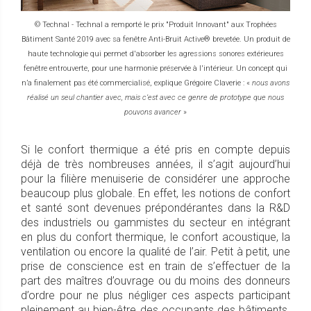
© Technal - Technal a remporté le prix "Produit Innovant" aux Trophées
Bâtiment Santé 2019 avec sa fenêtre Anti-Bruit Active® brevetée. Un produit de
haute technologie qui permet d'absorber les agressions sonores extérieures
fenêtre entrouverte, pour une harmonie préservée à l'intérieur. Un concept qui
n’a finalement pas été commercialisé, explique Grégoire Claverie : «
nous avons
réalisé un seul chantier avec, mais c’est avec ce genre de prototype que nous
pouvons avancer
»
Si le confort thermique a été pris en compte depuis
déjà de très nombreuses années, il s’agit aujourd’hui
pour la filière menuiserie de considérer une approche
beaucoup plus globale. En effet, les notions de confort
et santé sont devenues prépondérantes dans la R&D
des industriels ou gammistes du secteur en intégrant
en plus du confort thermique, le confort acoustique, la
ventilation ou encore la qualité de l’air. Petit à petit, une
prise de conscience est en train de s’effectuer de la
part des maîtres d’ouvrage ou du moins des donneurs
d’ordre pour ne plus négliger ces aspects participant
pleinement au bien-être des occupants des bâtiments.