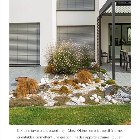
© K.Line (avec photo ouverture) - Chez K•Line, les brise-soleil à lames
orientables permettent une gestion fine des apports solaires, tout en