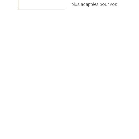
plus adaptées pour vos
projets : design,
performance et durabilité
au rendez-vous