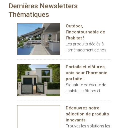
jacquard affirmé. Cette
Dernières Newsletters
carport… les espaces
gamme propose ainsi
extérieurs deviennent de
Thématiques
bien plus que des
véritables
solutions fonctionnelles
prolongements de
: de véritables
Outdoor,
l’habitat. Dans ce
inspirations pour
l’incontournable de
contexte, THERMOTOP®
sublimer les intérieurs.
l’habitat !
s’impose comme un
Les produits dédiés à
partenaire clé pour
l’aménagement de nos
concevoir des espaces
terrasses et jardins se
de vie confortables,
sont imposés au cours
esthétiques et durables,
Portails et clôtures,
des dernières années
dedans comme dehors.
unis pour l’harmonie
comme des éléments
parfaite !
indispensables au
Signature extérieure de
confort.
l’habitat, clôtures et
portails battants ou
coulissants, pleins ou
Découvrez notre
décoratifs, rivalisent
sélection de produits
d’inspiration
innovants
Trouvez les solutions les