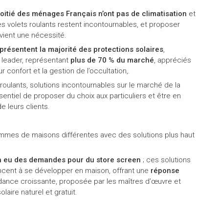
moitié des ménages Français n’ont pas de climatisation
et
les volets roulants restent incontournables, et proposer
vient une nécessité.
présentent la majorité des protections solaires
,
 leader, représentant
plus de 70 % du marché
, appréciés
r confort et la gestion de l’occultation,.
oulants, solutions incontournables sur le marché de la
sentiel de proposer du choix aux particuliers et être en
 leurs clients.
mes de maisons différentes avec des solutions plus haut
éjà eu des demandes pour du store screen
; ces solutions
ncent à se développer en maison, offrant une
réponse
ance croissante, proposée par les maîtres d’œuvre et
laire naturel et gratuit.