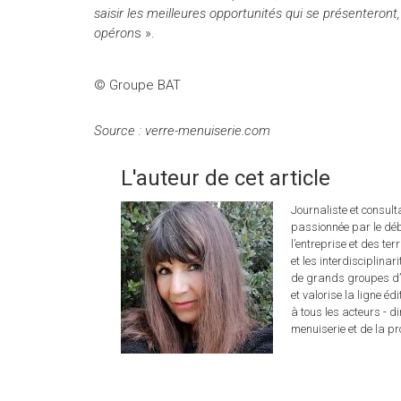
saisir les meilleures opportunités qui se présenteron
opéron
s ».
© Groupe BAT
Source : verre-menuiserie.com
L'auteur de cet article
Journaliste et consul
passionnée par le déb
l’entreprise et des ter
et les interdisciplina
de grands groupes d’é
et valorise la ligne éd
à tous les acteurs - d
menuiserie et de la pro