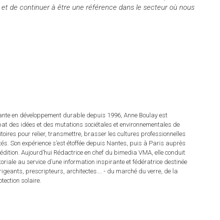
t, et de continuer à être une référence dans le secteur où nous
tante en développement durable depuis 1996, Anne Boulay est
at des idées et des mutations sociétales et environnementales de
ritoires pour relier, transmettre, brasser les cultures professionnelles
rités. Son expérience s’est étoffée depuis Nantes, puis à Paris auprès
dition. Aujourd’hui Rédactrice en chef du bimedia VMA, elle conduit
itoriale au service d’une information inspirante et fédératrice destinée
irigeants, prescripteurs, architectes…. - du marché du verre, de la
tection solaire.