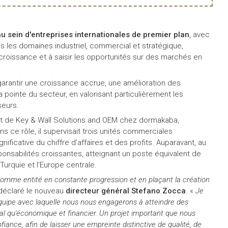
u sein d'entreprises internationales de premier plan
, avec
 les domaines industriel, commercial et stratégique,
croissance et à saisir les opportunités sur des marchés en
 garantir une croissance accrue, une amélioration des
pointe du secteur, en valorisant particulièrement les
seurs.
nt de Key & Wall Solutions and OEM chez dormakaba,
s ce rôle, il supervisait trois unités commerciales
ificative du chiffre d'affaires et des profits. Auparavant, au
ponsabilités croissantes, atteignant un poste équivalent de
 Turquie et l'Europe centrale.
omme entité en constante progression et en plaçant la création
 déclaré le nouveau
directeur général Stefano Zocca
. «
Je
quipe avec laquelle nous nous engagerons à atteindre des
cial qu'économique et financier. Un projet important que nous
ance, afin de laisser une empreinte distinctive de qualité, de