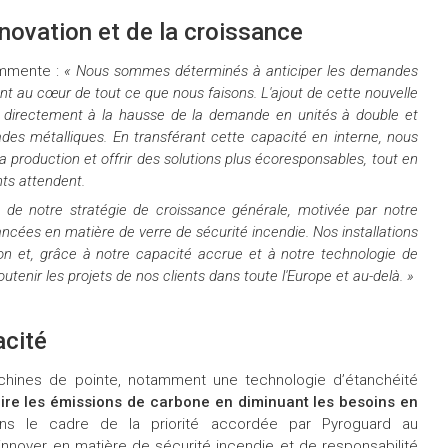
novation et de la croissance
ommente :
« Nous sommes déterminés à anticiper les demandes
tant au cœur de tout ce que nous faisons. L'ajout de cette nouvelle
 directement à la hausse de la demande en unités à double et
çades métalliques. En transférant cette capacité en interne, nous
la production et offrir des solutions plus écoresponsables, tout en
ts attendent.
 de notre stratégie de croissance générale, motivée par notre
cées en matière de verre de sécurité incendie. Nos installations
n et, grâce à notre capacité accrue et à notre technologie de
enir les projets de nos clients dans toute l'Europe et au-delà. »
acité
achines de pointe, notamment une technologie d’étanchéité
ire les émissions de carbone en diminuant les besoins en
t dans le cadre de la priorité accordée par Pyroguard au
innover en matière de sécurité incendie et de responsabilité