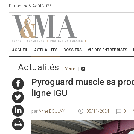
Dimanche
9
Août
2026
ACCUEIL
ACTUALITES
DOSSIERS
VIE DES ENTREPRISES
Actualités
Verre
Pyroguard muscle sa prod
ligne IGU
Anne BOULAY
05/11/2024
0