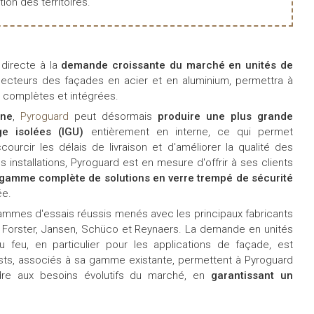
tion des territoires.
directe à la
demande croissante du marché en unités de
s secteurs des façades en acier et en aluminium, permettra à
s complètes et intégrées.
rne
,
Pyroguard
peut désormais
produire une plus grande
age isolées (IGU)
entièrement en interne, ce qui permet
courcir les délais de livraison et d'améliorer la qualité des
 installations, Pyroguard est en mesure d'offrir à ses clients
gamme complète de solutions en verre trempé de sécurité
ée.
rammes d'essais réussis menés avec les principaux fabricants
Forster, Jansen, Schüco et Reynaers. La demande en unités
u feu, en particulier pour les applications de façade, est
ests, associés à sa gamme existante, permettent à Pyroguard
ndre aux besoins évolutifs du marché, en
garantissant un