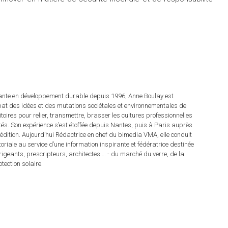
tante en développement durable depuis 1996, Anne Boulay est
at des idées et des mutations sociétales et environnementales de
ritoires pour relier, transmettre, brasser les cultures professionnelles
rités. Son expérience s’est étoffée depuis Nantes, puis à Paris auprès
dition. Aujourd’hui Rédactrice en chef du bimedia VMA, elle conduit
itoriale au service d’une information inspirante et fédératrice destinée
irigeants, prescripteurs, architectes…. - du marché du verre, de la
tection solaire.