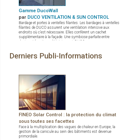
Gamme DucoWall
par
DUCO VENTILATION & SUN CONTROL
Bardage et portes à ventelles filantes. Les bardages à ventelles
filantes de DUCO assurent une ventilation intensive aux
endroits où c’est nécessaire. Elles confèrent un cachet
supplémentaire à la façade. Une symbiose parfaite entre
design et fonctionnalité. Ici aussi, DUCO propose une gamme
complète : Ducowall Classic : Bardage à ventelles grand débit
d’air Ducowall Screening : sert comme pare-vue des zones
Derniers Publi-Informations
techniques DucoWall Acoustic : pour installation aux endroits
où il y a besoin de réduire des bruits sortants des centrales de
traitement d’air. DucoWall Solid : bardage le plus solide du
marché et idéal comme protection contre le vandalisme.
FINEO Solar Control : la protection du climat
sous toutes ses facettes
Face à la multiplication des vagues de chaleur en Europe, la
gestion de la canicule au sein des bâtiments est devenue
primordiale.