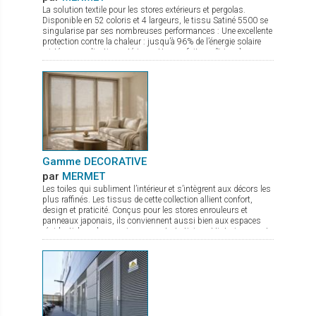
La solution textile pour les stores extérieurs et pergolas.
Disponible en 52 coloris et 4 largeurs, le tissu Satiné 5500 se
singularise par ses nombreuses performances : Une excellente
protection contre la chaleur : jusqu’à 96% de l’énergie solaire
rejetée en application extérieure. Une parfaite maîtrise de
l’éblouissement due à son tissage en diagonale. Une très
bonne transparence pour une vision nette vers l’extérieur et un
maintien de la lumière naturelle entrante. Sa parfaite adéquation
aux stores ZIP grâce notamment à son excellente stabilité
dimensionnelle, permet au tissu Satiné 5500 d’offrir une
solution durable, esthétique et efficace. Il existe également une
version totalement occultante, le Satiné 21154, pour une
parfaite harmonie des façades.
Gamme DECORATIVE
par
MERMET
Les toiles qui subliment l’intérieur et s’intègrent aux décors les
plus raffinés. Les tissus de cette collection allient confort,
design et praticité. Conçus pour les stores enrouleurs et
panneaux japonais, ils conviennent aussi bien aux espaces
résidentiels qu’aux environnements tertiaires. Historiquement
reconnue pour ses textiles techniques offrant contrôle
thermique, gestion de la lumière et intimité, Mermet enrichit
son offre avec la gamme Decorative, qui associe esthétique
soignée et performance. Panama Deco, Impressions, Abu
Dhabi, Oslo, Pentagrama et Riyadh offrent chacun un style
distinct, du naturel apaisant au jacquard affirmé. Cette gamme
propose ainsi bien plus que des solutions fonctionnelles : de
véritables inspirations pour sublimer les intérieurs.