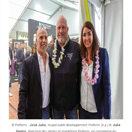
© Proferm -
José Julio
, responsable développement Proferm
(à g.)
et
Julie
Gagno
, directrice des ventes et marketing Proferm, en compagnie du