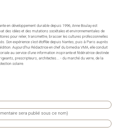
tante en développement durable depuis 1996, Anne Boulay est
at des idées et des mutations sociétales et environnementales de
ritoires pour relier, transmettre, brasser les cultures professionnelles
rités. Son expérience s’est étoffée depuis Nantes, puis à Paris auprès
dition. Aujourd’hui Rédactrice en chef du bimedia VMA, elle conduit
itoriale au service d’une information inspirante et fédératrice destinée
irigeants, prescripteurs, architectes…. - du marché du verre, de la
tection solaire.
mentaire sera publié sous ce nom)