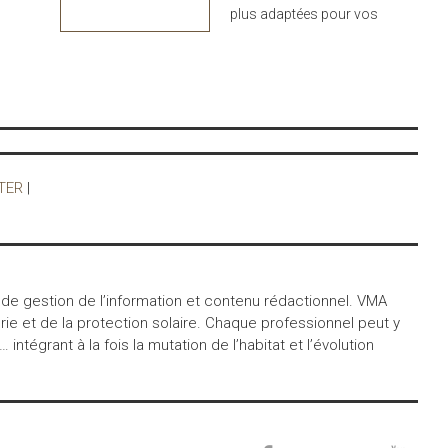
plus adaptées pour vos
Griesser est disponible
projets : design,
en 150 couleurs (dont
performance et durabilité
gamme RAL standard et
au rendez-vous
couleurs tendances du
marché) et plus de 300
tissus standards.
TER
|
 de gestion de l’information et contenu rédactionnel. VMA
ie et de la protection solaire. Chaque professionnel peut y
égrant à la fois la mutation de l’habitat et l’évolution