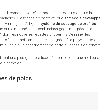
 par "l'économie verte" démocratisent de plus en plus la
 variables. C'est dans ce contexte que
someco a développé
par Emmegi en 2018), un
système de soudage de profilés
nts sur le marché. Une combinaison gagnante grâce à la
, dont les nouvelles recettes ont permis d’éliminer les
fit de stabilisants naturels, et grâce à la polyvalence et
minium au-delà d’un encadrement de porte ou châssis de fenêtre.
frent une plus grande efficacité thermique et une meilleure
té d’entretien.
ées de poids