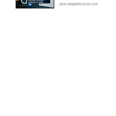
plus adaptées pour vos
projets : design,
performance et durabilité
au rendez-vous