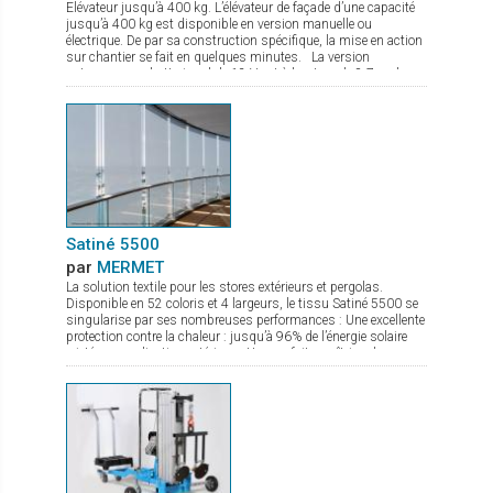
Elévateur jusqu’à 400 kg. L’élévateur de façade d’une capacité
jusqu’à 400 kg est disponible en version manuelle ou
électrique. De par sa construction spécifique, la mise en action
sur chantier se fait en quelques minutes. La version
autonome sur batterie gel de 12 V est à hauteur de 8,7 m, le
treuil de levage commandé par une radio commande est équipé
d’un double frein. Le chassis est à largeur réglable avec pieds
de stabilisation à hauteur réglable. De nombreux accessoires
sont disponibles comme fourche de levage, potence avec
crochet.
Satiné 5500
par
MERMET
La solution textile pour les stores extérieurs et pergolas.
Disponible en 52 coloris et 4 largeurs, le tissu Satiné 5500 se
singularise par ses nombreuses performances : Une excellente
protection contre la chaleur : jusqu’à 96% de l’énergie solaire
rejetée en application extérieure. Une parfaite maîtrise de
l’éblouissement due à son tissage en diagonale. Une très
bonne transparence pour une vision nette vers l’extérieur et un
maintien de la lumière naturelle entrante. Sa parfaite adéquation
aux stores ZIP grâce notamment à son excellente stabilité
dimensionnelle, permet au tissu Satiné 5500 d’offrir une
solution durable, esthétique et efficace. Il existe également une
version totalement occultante, le Satiné 21154, pour une
parfaite harmonie des façades.